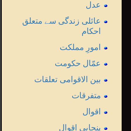
عدل
عائلی زندگی سے متعلق
احکام
امورِ مملکت
عمّال حکومت
بین الاقوامی تعلقات
متفرقات
اقوال
پنجابی اقوال