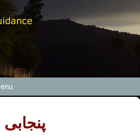
enu
پنجابی 