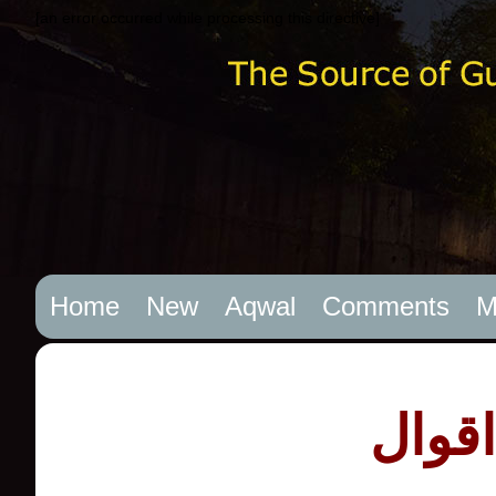
[an error occurred while processing this directive]
Home
New
Aqwal
Comments
M
اقوال