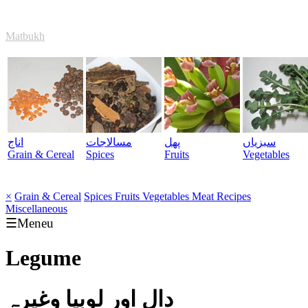
Matbukh
سبزیاں
پھل
مسالاجات
اناج
Grain & Cereal
Spices
Fruits
Vegetables
×
Grain & Cereal
Spices
Fruits
Vegetables
Meat
Recipes
Miscellaneous
☰Meneu
Legume
دال اور لوبیا وغیرہ