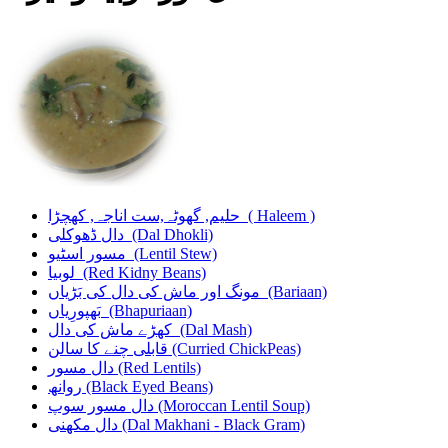
حلیم, گھوٹہ,ست اناجہ, کھچڑا
( Haleem )
دال ڈھوکلی
(Dal Dhokli)
مسور اسٹیو
(Lentil Stew)
لوبیا
(Red Kidny Beans)
مونگ اور ماش کی دال کی بَڑیاں
(Bariaan)
بَھپورِیاں
(Bhapuriaan)
کھڑے ماش کی دال
(Dal Mash)
قابلی چنے کا سالن
(Curried ChickPeas)
دال مسور
(Red Lentils)
روانھ
(Black Eyed Beans)
دال مسور سوپ
(Moroccan Lentil Soup)
دال مکھنی
(Dal Makhani - Black Gram)