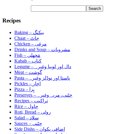
Recipes
Baking –
بیکنگ
Chaat –
چاٹ
Chicken –
مرغی
Drinks and Soup –
مشروبات
Fish –
مَچھلی
Kabab –
کباب
Legume –
دال اور لوبیا وغیرہ
Meat –
گوشت
Pasta –
پاستا اور نوڈلز وغیرہ
Pickles –
اچار
Pizza –
پِزا
Preserves –
چٹنی، مربہ وغیرہ
Recipes –
تراکیب
Rice –
چاول
Roti, Bread –
روٹی
Salad –
سلاد
Sauces –
چٹنی
Side Dishs –
اضافی پکوان