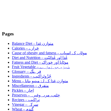
Pages
Balance Diet –
متوازن غذا
Calories –
حَرارے
Cause of obesity and fatness –
موٹاپے کے اسباب
Diet and Nutrition –
غَذا اور غَذائیّت
Fatness and Diet –
موٹاپا اور خوراک
Fruit Vegetable –
سَبزی جو پَھل ہے
Glossary –
فرہنگ
Ingredients –
جُزْوتَراکیب
Menu –
متوازن غذا کے لۓ مینیو بنانا
Miscellaneous –
متفرق
Pickles –
اچار
Preserves –
چٹنی، مربہ وغیرہ
Recipes –
تراکیب
Vinegar –
سرکہ
Wheat –
گندم