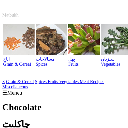
Matbukh
سبزیاں
پھل
مسالاجات
اناج
Grain & Cereal
Spices
Fruits
Vegetables
×
Grain & Cereal
Spices
Fruits
Vegetables
Meat
Recipes
Miscellaneous
☰Meneu
Chocolate
چاکلیٹ