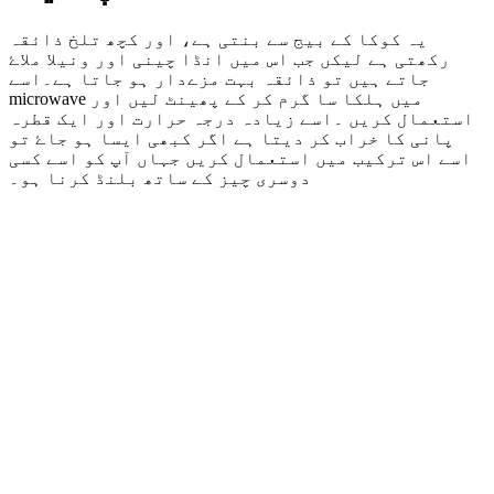
یہ کوکا کے بیج سے بنتی ہے، اور کچھ تلخ ذائقہ
رکھتی ہے لیکں جب اس میں انڈا چینی اور ونیلا ملاۓ
جاتے ہیں تو ذائقہ بہت مزےدار ہو جاتا ہے۔اسے
microwave
میں ہلکا سا گرم کر کے پھینٹ لیں اور
استعمال کریں ۔اسے زیادہ درجہ حرارت اور ایک قطرہ
پانی کا خراب کر دیتا ہے اگر کبھی ایسا ہو جاۓ تو
اسے اس ترکیب میں استعمال کریں جہاں آپ کو اسے کسی
دوسری چیز کے ساتھ بلنڈ کرنا ہو۔