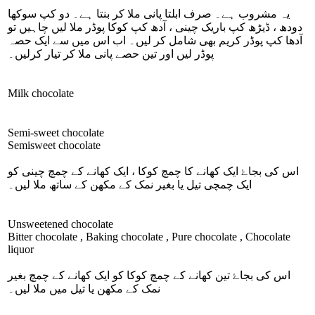
یہ مشروب ہے۔ صرف ابلتا پانی ملا کر بنتا ہے۔ دو کپ سوکھا
دودھ ، ڈیڑھ کپ باریک چینی ، آدھ کپ کوکا پوڈر ملا لیں چاہیں تو
آدھا کپ پوڈر کریم بھی شامل کر لیں۔ اب اس میں سے ایک حصہ
پوڈر لیں اور تین حصے پانی ملا کر تیار کرلیں۔
Milk chocolate
Semi-sweet chocolate
Semisweet chocolate
اس کی بجاۓ ایک کھانے کا چمچ کوکا ، ایک کھانے کے چمچ چینی کو
ایک چمچی تیل یا بغیر نمک کے مکھن کے ساتھ ملا لیں۔
Unsweetened chocolate
Bitter chocolate , Baking chocolate , Pure chocolate , Chocolate
liquor
اس کی بجاۓ تین کھانے کے چمچ کوکا کو ایک کھانے کے چمچ بغیر
نمک کے مکھن یا تیل میں ملا لیں۔