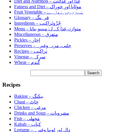
Diet and Nutrition –
غَذا اور غَذائیّت
Fatness and Diet –
موٹاپا اور خوراک
Fruit Vegetable –
سَبزی جو پَھل ہے
Glossary –
فرہنگ
Ingredients –
جُزْوتَراکیب
Menu –
متوازن غذا کے لۓ مینیو بنانا
Miscellaneous –
متفرق
Pickles –
اچار
Preserves –
چٹنی، مربہ وغیرہ
Recipes –
تراکیب
Vinegar –
سرکہ
Wheat –
گندم
Recipes
Baking –
بیکنگ
Chaat –
چاٹ
Chicken –
مرغی
Drinks and Soup –
مشروبات
Fish –
مَچھلی
Kabab –
کباب
Legume –
دال اور لوبیا وغیرہ