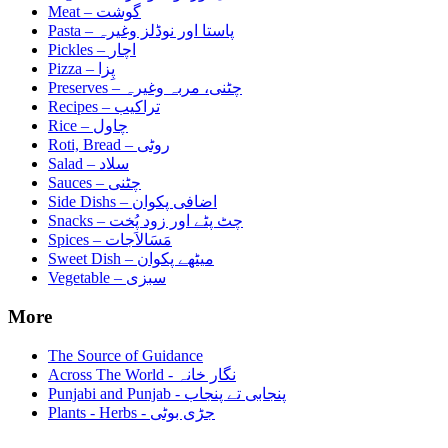
Meat –
گوشت
Pasta –
پاستا اور نوڈلز وغیرہ
Pickles –
اچار
Pizza –
پِزا
Preserves –
چٹنی، مربہ وغیرہ
Recipes –
تراکیب
Rice –
چاول
Roti, Bread –
روٹی
Salad –
سلاد
Sauces –
چٹنی
Side Dishs –
اضافی پکوان
Snacks –
چٹ پٹے اور زود پُخت
Spices –
مَسَالاَجات
Sweet Dish –
میٹھے پکوان
Vegetable –
سبزی
More
The Source of Guidance
Across The World - نگار خانہ
Punjabi and Punjab - پنجابی تے پنجاب
Plants - Herbs - جڑی بوٹی