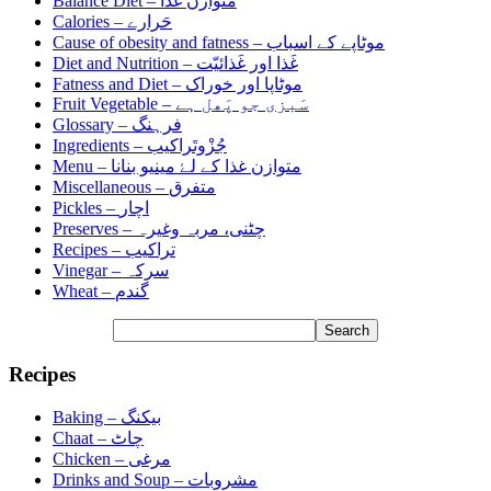
متوازن غذا
Balance Diet –
حَرارے
Calories –
موٹاپے کے اسباب
Cause of obesity and fatness –
غَذا اور غَذائیّت
Diet and Nutrition –
موٹاپا اور خوراک
Fatness and Diet –
سَبزی جو پَھل ہے
Fruit Vegetable –
فرہنگ
Glossary –
جُزْوتَراکیب
Ingredients –
متوازن غذا کے لۓ مینیو بنانا
Menu –
متفرق
Miscellaneous –
اچار
Pickles –
چٹنی، مربہ وغیرہ
Preserves –
تراکیب
Recipes –
سرکہ
Vinegar –
گندم
Wheat –
Recipes
بیکنگ
Baking –
چاٹ
Chaat –
مرغی
Chicken –
مشروبات
Drinks and Soup –