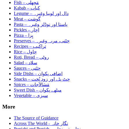
مَچھلی
Fish –
کباب
Kabab –
دال اور لوبیا وغیرہ
Legume –
گوشت
Meat –
پاستا اور نوڈلز وغیرہ
Pasta –
اچار
Pickles –
پِزا
Pizza –
چٹنی، مربہ وغیرہ
Preserves –
تراکیب
Recipes –
چاول
Rice –
روٹی
Roti, Bread –
سلاد
Salad –
چٹنی
Sauces –
اضافی پکوان
Side Dishs –
چٹ پٹے اور زود پُخت
Snacks –
مَسَالاَجات
Spices –
میٹھے پکوان
Sweet Dish –
سبزی
Vegetable –
More
The Source of Guidance
Across The World - نگار خانہ
Punjabi and Punjab - پنجابی تے پنجاب