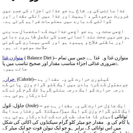
غذا سائنس کی وہ شاخ ہے جو غذائی اجزاء کی جسم میں
ضرورت موجودگی ، اہمیت اور غذا میں انکی مقدار اور
کوالٹی کے بارے میں معلومات فراہم کرتی ہے۔
اچھی صحت وہ ہے جو اچھی غذائیت کے استعمال سے بنی
ہو جس میں صحت مند انسانی جسم کی مکمل ظاہری، دماغی
اور باطنی فلاح و بِہبود ہو اور کسی بیماری کی کوئی
علامت موجود نہ ہو۔
( Balance Diet )-- متوازن غذا وہ غذا ہے جس میں تمام
متوازن غذا
ضروری غذائی اجزاء مناسب مقدار اور صحیح تناسب میں پا‎ۓ
جاتے ہیں۔
(Calorie)-- کیلوری حرارت کی وہ مقدار ہے
حرارہ
جومعمُول کے کرۂ بادی میں ایک کلو گرام وزن پانی کے
درجہ حرارت کو ایک درجہ سنٹی گریڈ تک گرم کرنے کے
لۓ درکار ہوتی ہے۔
جاؤل، جُول (Joule) -- ایک جاؤل حرارت کی وہ مقدار ہے جو
ایک کلو گرام وزن کو ایک میڑ/ سیکنڈ کی رفتار سے ایک
میٹر کا فاصلہ طے کرنے کے لۓ درکار ہوتی ہے۔{ توانائی
یا کام کی وہ مقدار جو میٹر کلو گرام سیکنڈوں کی اکائی کی شکل
میں اس توانائی کے برابر ہو جو ایک نیوٹن قوت جو ایک میٹر کے