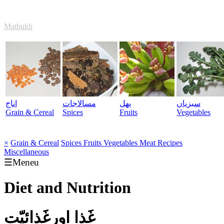
Matbukh
سبزیاں
پھل
مسالاجات
اناج
Grain & Cereal
Spices
Fruits
Vegetables
×
Grain & Cereal
Spices
Fruits
Vegetables
Meat
Recipes
Miscellaneous
☰Meneu
Diet and Nutrition
غَذا اورغَذائیّت