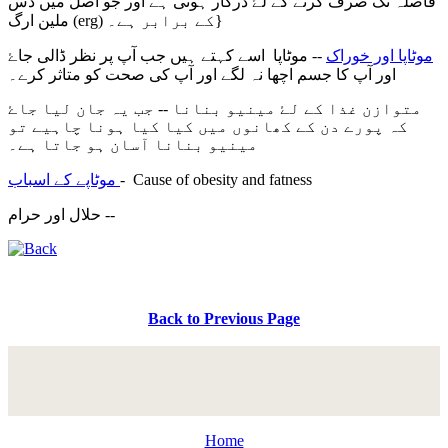
فاصلہ تک صرف کرنے کے لۓ درکار ہوتی ہے اور جو اصل میں دس
ملین ارگ (erg) کے برابر ہے۔}
موٹاپا اور خوراک
-- موٹاپا اسے کہتے ہیں جب آپ پر نظر ڈالی جاۓ
اور آپ کا جسم اچھا نہ لگے اور آپ کی صحت کو متاثر کرے۔
متوازن غذا کے لۓ مینیو بنانا -- جب یہ جان لیا جاۓ
کہ پورے دن کے کھانوں میں کیا کیا ہونا چاہیے تو
مینیو بنانا آسان ہو جاتا ہے۔
Cause of obesity and fatness
-
موٹاپے کے اسباب
حلال اور حرام --
Back to Previous Page
Home