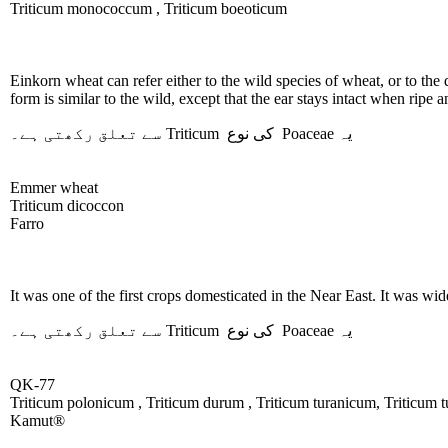
Triticum monococcum , Triticum boeoticum
Einkorn wheat can refer either to the wild species of wheat, or to the 
form is similar to the wild, except that the ear stays intact when ripe a
سے تعلق رکھتی ہے۔
Triticum
کی نوع
Poaceae
یہ
Emmer wheat
Triticum dicoccon
Farro
It was one of the first crops domesticated in the Near East. It was wi
سے تعلق رکھتی ہے۔
Triticum
کی نوع
Poaceae
یہ
QK-77
Triticum polonicum , Triticum durum , Triticum turanicum, Triticum 
Kamut®