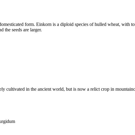
domesticated form. Einkorn is a diploid species of hulled wheat, with to
nd the seeds are larger.
dely cultivated in the ancient world, but is now a relict crop in mountai
turgidum