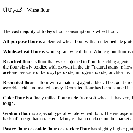
گندم کا آٹا
Wheat flour
The vast majority of today's flour consumption is wheat flour.
All-purpose flour
is a blended wheat flour with an intermediate glu
Whole-wheat flour
is whole-grain wheat flour. Whole grain flour is
Bleached flour
is flour that was subjected to flour bleaching agents i
the flour slowly oxidize with oxygen in the air ("natural aging"); h
acetone peroxide or benzoyl peroxide, nitrogen dioxide, or chlorine.
Bromated flour
is flour with a maturing agent added. The agent's rol
ascorbic acid, and malted barley. Bromated flour has been banned in
Cake flour
is a finely milled flour made from soft wheat. It has very
tough.
Graham flour
is a special type of whole-wheat flour. The endosperm 
basis of true graham crackers. Many graham crackers on the market ar
Pastry flour
or
cookie flour
or
cracker flour
has slightly higher glut