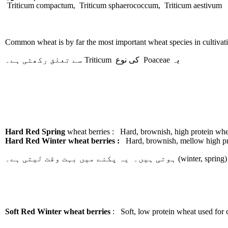
Triticum compactum, Triticum sphaerococcum, Triticum aestivum
Common wheat is by far the most important wheat species in cultivati
سے تعلق رکھتی ہے۔
Triticum
کی نوع
Poaceae
یہ
Hard Red Spring
wheat berries : Hard, brownish, high protein whe
Hard Red Winter wheat berries :
Hard, brownish, mellow high prote
ہوتی ہیں۔ یہ پکنے میں بہت وقت لیتی ہے۔
(winter, spring)
Soft Red Winter wheat berries
: Soft, low protein wheat used for c