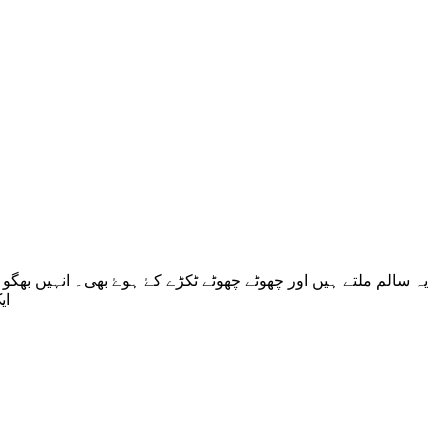
یہ سالم ملتے ہیں اور چھوٹے چھوٹے ٹکڑے کۓ ہوۓ بھی۔ انہیں بھگو 
ہلکی آنچ پر رہنے دیں پھر ان کو cookie sheet پر ڈال کر اوون میں 225° F ایک گھنٹہ رکھیں۔ سالم رکھیں یا انہیں باریک ٹکڑوں میں توڑ لیں۔