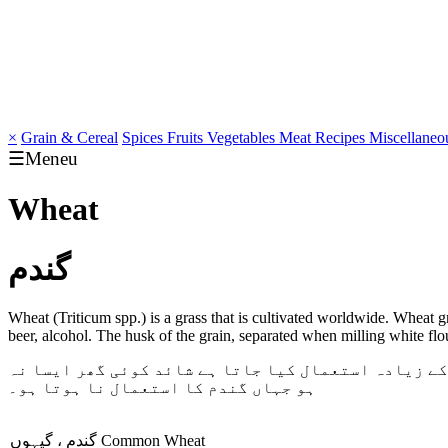
×
Grain & Cereal
Spices
Fruits
Vegetables
Meat
Recipes
Miscellaneo
☰Meneu
Wheat
گندم
Wheat (Triticum spp.) is a grass that is cultivated worldwide. Wheat g
beer, alcohol. The husk of the grain, separated when milling white flou
کے زیادہ استعمال کیا جاتا ہے شائد کوئی گھر ایسا نہ
ہو جہاں گندم کا استعمال نا ہوتا ہو۔
گندم ، گیہوں
Common Wheat