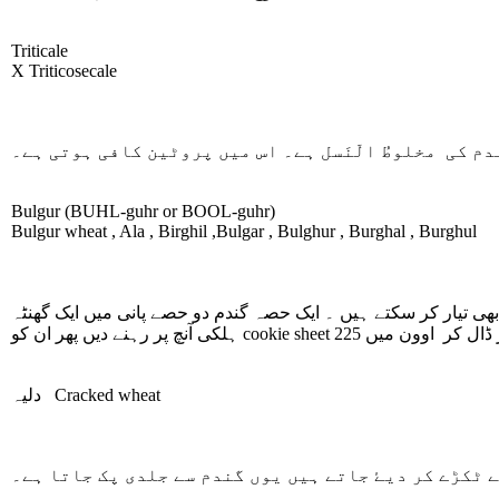
Triticale
X Triticosecale
م کی مخلوطُ الّنَسل ہے۔ اس میں پروٹین کافی ہوتی ہے۔
Bulgur
(BUHL-guhr or BOOL-guhr)
Bulgur wheat , Ala , Birghil ,Bulgar , Bulghur , Burghal , Burghul
بھی تیار کر سکتے ہیں ۔ ایک حصہ گندم دو حصے پانی میں ایک گھنٹہ
دلیہ
Cracked wheat
 ٹکڑے کر دیۓ جاتے ہیں یوں گندم سے جلدی پک جاتا ہے۔