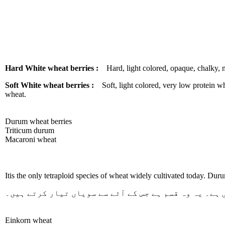
Hard White wheat berries :
Hard, light colored, opaque, chalky, m
Soft White wheat berries :
Soft, light colored, very low protein whe
wheat.
Durum wheat berries
Triticum durum
Macaroni wheat
Itis the only tetraploid species of wheat widely cultivated today. Duru
ہے۔ یہ وہ قسم ہے جس کے آٹے سے سویاں تیار کرتے ہیں۔
Einkorn wheat