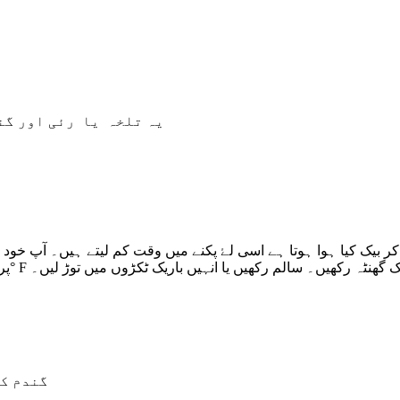
یہ تلخہ یا رئی اور گند
کر بیک کیا ہوا ہوتا ہے اسی لۓ پکنے میں وقت کم لیتے ہیں۔ آپ خود 
گندم کے