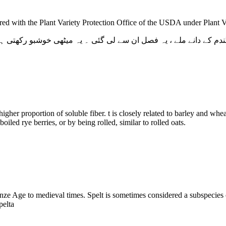
istered with the Plant Variety Protection Office of the USDA under Plant 
دم کے دانے ملے ، یہ فصل ان سے لی گئی ۔ یہ میٹھی خوشبو رکھتی ہ
igher proportion of soluble fiber. t is closely related to barley and whea
iled rye berries, or by being rolled, similar to rolled oats.
nze Age to medieval times. Spelt is sometimes considered a subspecies 
pelta