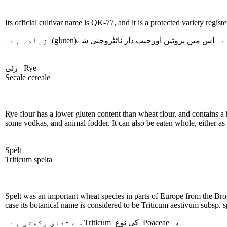
Its official cultivar name is QK-77, and it is a protected variety reg
زیادہ ہے۔
(gluten)
ے۔ اس میں پروٹین اورچیپ دار نائٹروجنی شے
رئی
Rye
Secale cereale
Rye flour has a lower gluten content than wheat flour, and contains a h
some vodkas, and animal fodder. It can also be eaten whole, either as bo
Spelt
Triticum spelta
Spelt was an important wheat species in parts of Europe from the Bro
case its botanical name is considered to be Triticum aestivum subsp. s
سے تعلق رکھتی ہے۔
Triticum
کی نوع
Poaceae
یہ