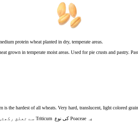
edium protein wheat planted in dry, temperate areas.
at grown in temperate moist areas. Used for pie crusts and pastry. Pas
m is the hardest of all wheats. Very hard, translucent, light colored grai
سے تعلق رکھتی 
Triticum
کی نوع
Poaceae
یہ