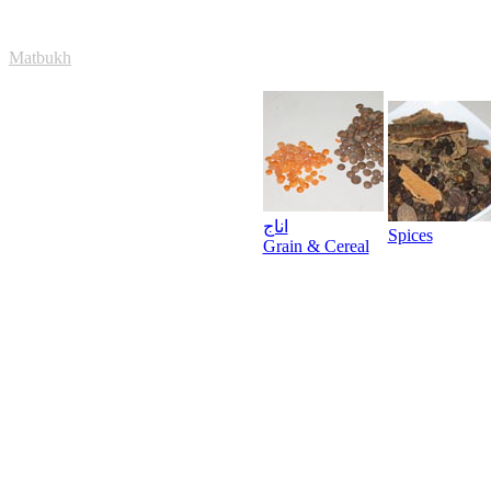
Matbukh
اناج
Spices
Grain & Cereal