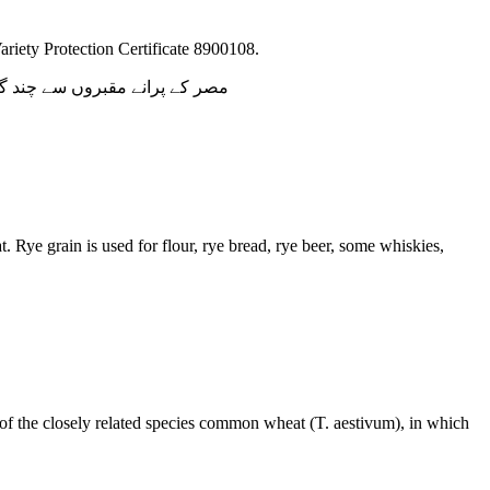
Variety Protection Certificate 8900108.
مصر کے پرانے مقبروں سے چند گن
t. Rye grain is used for flour, rye bread, rye beer, some whiskies,
of the closely related species common wheat (T. aestivum), in which