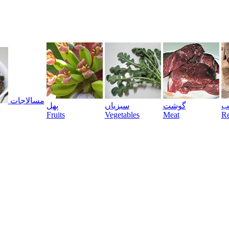
مسالاجات
یب
گوشت
سبزیاں
پھل
Fruits
Vegetables
Meat
Re