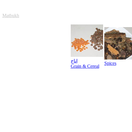
Matbukh
اناج
Spices
Grain & Cereal