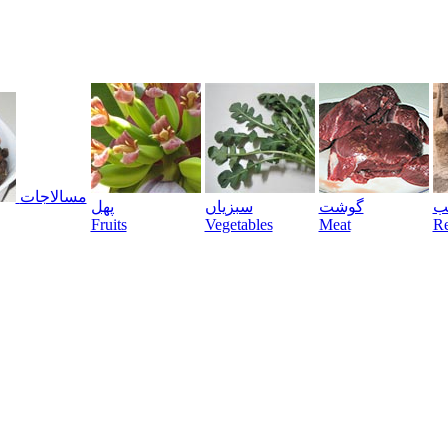
مسالاجات
یب
گوشت
سبزیاں
پھل
Fruits
Vegetables
Meat
Re