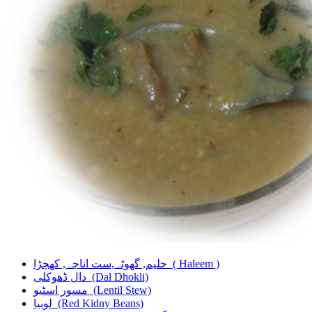
حلیم, گھوٹہ,ست اناجہ, کھچڑا
( Haleem )
دال ڈھوکلی
(Dal Dhokli)
مسور اسٹیو
(Lentil Stew)
لوبیا
(Red Kidny Beans)