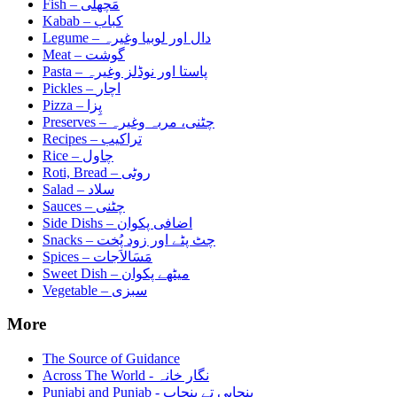
Fish –
مَچھلی
Kabab –
کباب
Legume –
دال اور لوبیا وغیرہ
Meat –
گوشت
Pasta –
پاستا اور نوڈلز وغیرہ
Pickles –
اچار
Pizza –
پِزا
Preserves –
چٹنی، مربہ وغیرہ
Recipes –
تراکیب
Rice –
چاول
Roti, Bread –
روٹی
Salad –
سلاد
Sauces –
چٹنی
Side Dishs –
اضافی پکوان
Snacks –
چٹ پٹے اور زود پُخت
Spices –
مَسَالاَجات
Sweet Dish –
میٹھے پکوان
Vegetable –
سبزی
More
The Source of Guidance
Across The World - نگار خانہ
Punjabi and Punjab - پنجابی تے پنجاب