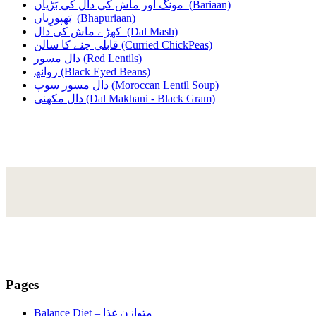
مونگ اور ماش کی دال کی بَڑیاں
(Bariaan)
بَھپورِیاں
(Bhapuriaan)
کھڑے ماش کی دال
(Dal Mash)
قابلی چنے کا سالن
(Curried ChickPeas)
دال مسور
(Red Lentils)
روانھ
(Black Eyed Beans)
دال مسور سوپ
(Moroccan Lentil Soup)
دال مکھنی
(Dal Makhani - Black Gram)
Pages
Balance Diet –
متوازن غذا