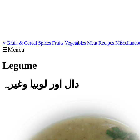
×
Grain & Cereal
Spices
Fruits
Vegetables
Meat
Recipes
Miscellaneo
☰Meneu
Legume
دال اور لوبیا وغیرہ