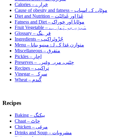
Calories –
حَرارے
Cause of obesity and fatness –
موٹاپے کے اسباب
Diet and Nutrition –
غَذا اور غَذائیّت
Fatness and Diet –
موٹاپا اور خوراک
Fruit Vegetable –
سَبزی جو پَھل ہے
Glossary –
فرہنگ
Ingredients –
جُزْوتَراکیب
Menu –
متوازن غذا کے لۓ مینیو بنانا
Miscellaneous –
متفرق
Pickles –
اچار
Preserves –
چٹنی، مربہ وغیرہ
Recipes –
تراکیب
Vinegar –
سرکہ
Wheat –
گندم
Recipes
Baking –
بیکنگ
Chaat –
چاٹ
Chicken –
مرغی
Drinks and Soup –
مشروبات