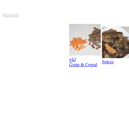
Matbukh
اناج
Spices
Grain & Cereal