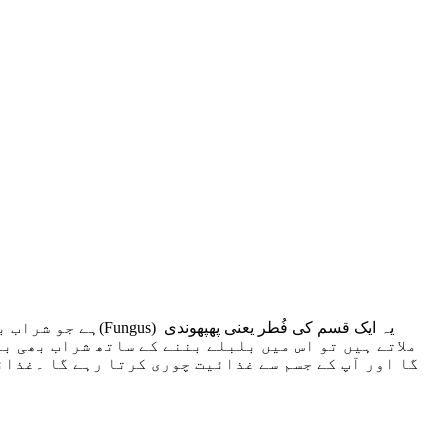
یہ ایک قسم کی فُطر یعنی پھپھوندی
(Fungus)
ہے جو شراب ب
ملاتے ہیں تو اس میں بلبلے بننے کے ساتھ شراب بھی ب
گا اور آپ کے جسم سے غذائیت چوری کرتا رہے گا ۔غذائ