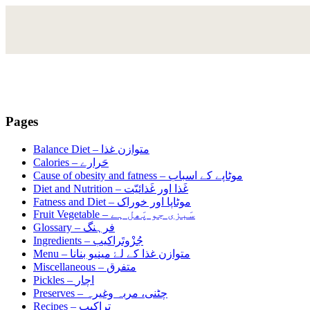
Pages
متوازن غذا
Balance Diet –
حَرارے
Calories –
موٹاپے کے اسباب
Cause of obesity and fatness –
غَذا اور غَذائیّت
Diet and Nutrition –
موٹاپا اور خوراک
Fatness and Diet –
سَبزی جو پَھل ہے
Fruit Vegetable –
فرہنگ
Glossary –
جُزْوتَراکیب
Ingredients –
متوازن غذا کے لۓ مینیو بنانا
Menu –
متفرق
Miscellaneous –
اچار
Pickles –
چٹنی، مربہ وغیرہ
Preserves –
تراکیب
Recipes –