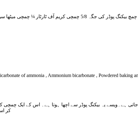
یک چمچ بیکنگ پوڈر کی جگہ
5/8
چمچی کریم آف ٹارٹار ¼ چمچی میٹھا سو
rbonate of ammonia , Ammonium bicarbonate , Powdered baking ammonia
تی ہے۔ویسے یہ بیکنگ پوڈر سے اچھا ہوتا ہے۔ اس کے ایک چمچی کی 
کر اس