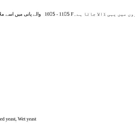
ں میں یہی ڈالا جاتا ہے۔
105ْ - 115ْ F
والے پانی میں اسے ملائ
ed yeast, Wet yeast