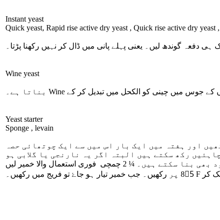
Instant yeast
Quick yeast, Rapid rise active dry yeast , Quick rise active dry yeast , 
ک ہی دفعہ گوندھ لیں۔ یعنی پہلے پانی میں ڈال کر نہیں رکھنا پڑتا۔
Wine yeast
ں کے جوس میں چینی کو الکحل میں تبدیل کر کے
Wine
بناتا ہے۔
Yeast starter
Sponge , levain
ھیں اور ہفتہ میں ایک بار اس میں سے ایک چوتھائی حصہ
چاہئیں رکھ سکتے ہیں البتہ اگر یہ نارنجی یا گلابی ہو
د بھی بنا سکتے ہیں۔ ¼
2
چمچی فوری استعمال والا خمیر لیں
ھک کر
85ْ F
پر
رکھیں۔ جب خمیر تیار ہو جاۓ تو فریج میں رکھیں۔