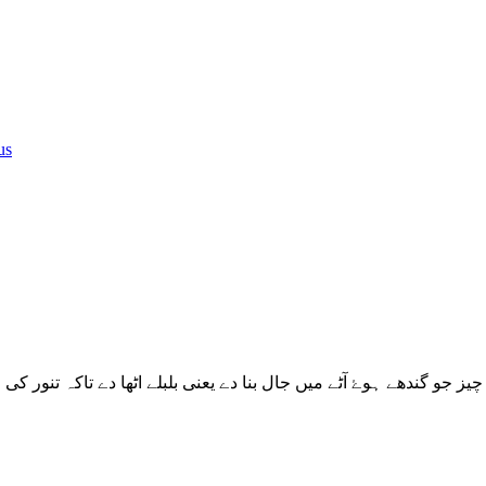
us
چیز جو گندھے ہوۓ آٹے میں جال بنا دے یعنی بلبلے اٹھا دے تاکہ تنو