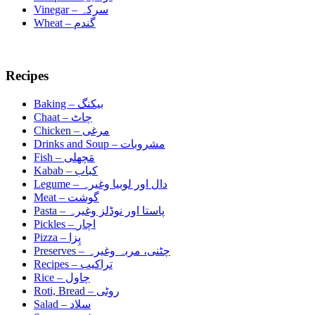
سرکہ
Vinegar –
گندم
Wheat –
Recipes
بیکنگ
Baking –
چاٹ
Chaat –
مرغی
Chicken –
مشروبات
Drinks and Soup –
مَچھلی
Fish –
کباب
Kabab –
دال اور لوبیا وغیرہ
Legume –
گوشت
Meat –
پاستا اور نوڈلز وغیرہ
Pasta –
اچار
Pickles –
پِزا
Pizza –
چٹنی، مربہ وغیرہ
Preserves –
تراکیب
Recipes –
چاول
Rice –
روٹی
Roti, Bread –
سلاد
Salad –