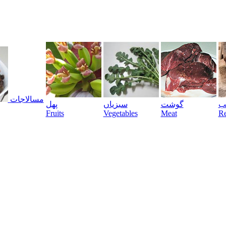
مسالاجات
یب
گوشت
سبزیاں
پھل
Fruits
Vegetables
Meat
Re