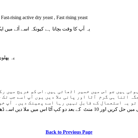
Fast-rising active dry yeast , Fast rising yeast
یہ آپ کا وقت بچاتا ہے کیونکہ اسے آٹے میں ای
یہ پھلو
ہوتی ہیں جو اس میں خمیر اٹھاتی ہیں۔اس کو فریج میں رک
گہ اتنا ہی گرم آٹا اور پانی ملا دیں یوں آپ اسے جب تک 
 تو یہ استعمال کے قابل نہیں رہا اسے پھینک دیں۔ آپ خو
ی میں حل کریں اور
10
منٹ کے بعد دو کپ آٹا اس میں ملا دیں اسے ڈ
Back to Previous Page