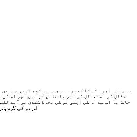
یہ پانی اور آٹے کا آمیزہ ہے جس میں کچھ ایسی چیزیں 
نکال کر استعمال کر لیں یا ضائع کر دیں اور اس کی ج
جاۓ یا اس سے اس کی اپنی بو کی بجاۓ گندی بو آنے لگے
اور دو کپ گرم پان