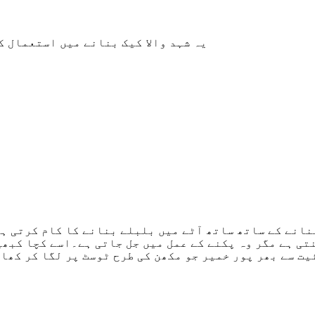
یہ شہد والا کیک بنانے میں استعمال ک
نانے کے ساتھ ساتھ آٹے میں بلبلے بنانے کا کام کرتی ہے
نتی ہے مگر وہ پکنے کے عمل میں جل جاتی ہے۔اسے کچا کبھ
یت سے بھر پور خمیر جو مکھن کی طرح ٹوسٹ پر لگا کر کھا