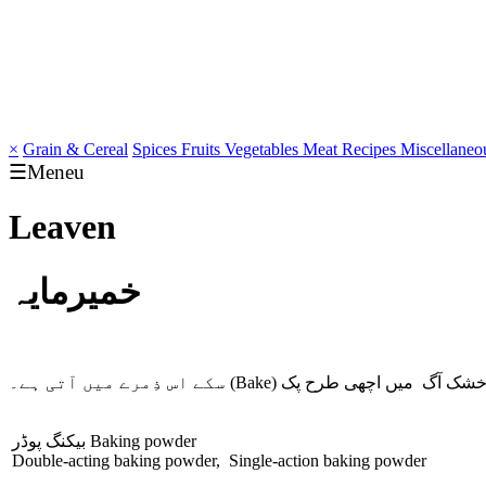
×
Grain & Cereal
Spices
Fruits
Vegetables
Meat
Recipes
Miscellaneo
☰Meneu
Leaven
خمیرمایہ
ر کی خشک آگ میں اچھی طرح پک
(Bake)
سکے اس ذِمرے میں آتی ہے۔
Baking powder
بیکنگ پوڈر
Double-acting baking powder, Single-action baking powder