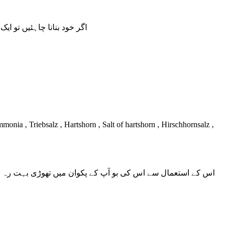
اگر خود بنانا چاہئیں تو ا
 , Triebsalz , Hartshorn , Salt of hartshorn , Hirschhornsalz ,
اس کے استعمال سے اس کی بو آپ کے پکوان میں تھوڑی بہت رہ جا