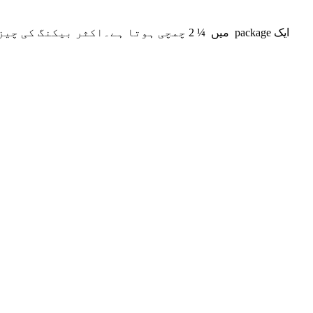
ایک
package
میں ¼
2
چمچی ہوتا ہے۔اکثر بیکنگ کی چیزو