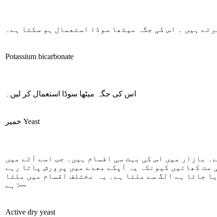
رتے ہیں ۔ اس کی جگہ میٹھا سوڈا استعمال ہو سکتا ہے۔
Potassium bicarbonate
اس کی جگہ میٹھا سوڈا استعمال کر لیں۔
Yeast
خمیر
۔ بازار میں اس کی بہت سی اقسام ہیں۔ جب اسے آٹے میں
ی مت کھائیں کیونکہ یہ آپکے معدے میں پرورش پاتا رہے
یا جاتا ہے الگ سے ملتا ہے۔ یہ مختلف اقسام میں ملتا
ہے :---
Active dry yeast