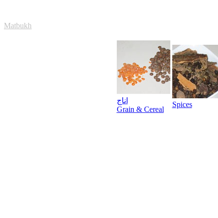
Matbukh
اناج
Spices
Grain & Cereal