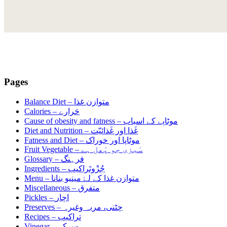
Pages
Balance Diet –
متوازن غذا
Calories –
حَرارے
Cause of obesity and fatness –
موٹاپے کے اسباب
Diet and Nutrition –
غَذا اور غَذائیّت
Fatness and Diet –
موٹاپا اور خوراک
Fruit Vegetable –
سَبزی جو پَھل ہے
Glossary –
فرہنگ
Ingredients –
جُزْوتَراکیب
Menu –
متوازن غذا کے لۓ مینیو بنانا
Miscellaneous –
متفرق
Pickles –
اچار
Preserves –
چٹنی، مربہ وغیرہ
Recipes –
تراکیب
Vinegar –
سرکہ