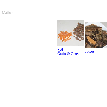
Matbukh
اناج
Spices
Grain & Cereal