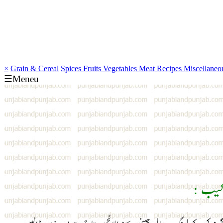
×
Grain & Cereal
Spices
Fruits
Vegetables
Meat
Recipes
Miscellaneo
☰Meneu