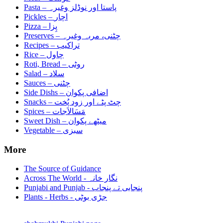
Pasta –
پاستا اور نوڈلز وغیرہ
Pickles –
اچار
Pizza –
پِزا
Preserves –
چٹنی، مربہ وغیرہ
Recipes –
تراکیب
Rice –
چاول
Roti, Bread –
روٹی
Salad –
سلاد
Sauces –
چٹنی
Side Dishs –
اضافی پکوان
Snacks –
چٹ پٹے اور زود پُخت
Spices –
مَسَالاَجات
Sweet Dish –
میٹھے پکوان
Vegetable –
سبزی
More
The Source of Guidance
Across The World - نگار خانہ
Punjabi and Punjab - پنجابی تے پنجاب
Plants - Herbs - جڑی بوٹی