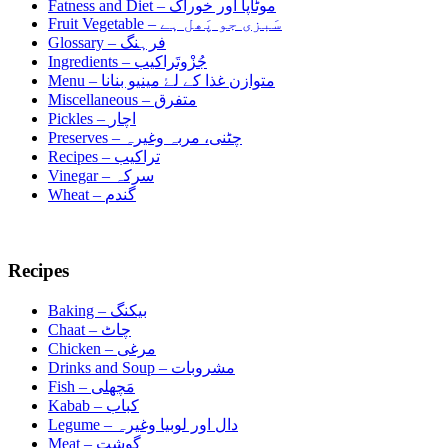
Fatness and Diet –
موٹاپا اور خوراک
Fruit Vegetable –
سَبزی جو پَھل ہے
Glossary –
فرہنگ
Ingredients –
جُزْوتَراکیب
Menu –
متوازن غذا کے لۓ مینیو بنانا
Miscellaneous –
متفرق
Pickles –
اچار
Preserves –
چٹنی، مربہ وغیرہ
Recipes –
تراکیب
Vinegar –
سرکہ
Wheat –
گندم
Recipes
Baking –
بیکنگ
Chaat –
چاٹ
Chicken –
مرغی
Drinks and Soup –
مشروبات
Fish –
مَچھلی
Kabab –
کباب
Legume –
دال اور لوبیا وغیرہ
Meat –
گوشت