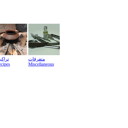
متفرقات
تراک
cipes
Miscellaneous