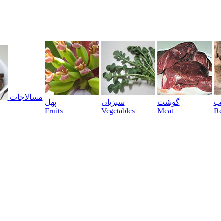
مسالاجات
یب
گوشت
سبزیاں
پھل
Fruits
Vegetables
Meat
Re