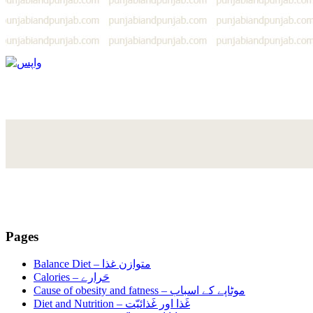
Pages
Balance Diet –
متوازن غذا
Calories –
حَرارے
Cause of obesity and fatness –
موٹاپے کے اسباب
Diet and Nutrition –
غَذا اور غَذائیّت