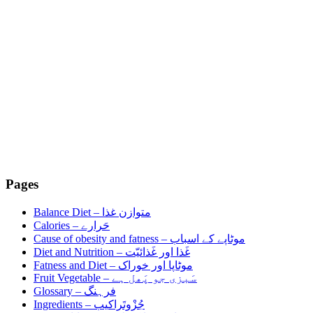
Pages
Balance Diet –
متوازن غذا
Calories –
حَرارے
Cause of obesity and fatness –
موٹاپے کے اسباب
Diet and Nutrition –
غَذا اور غَذائیّت
Fatness and Diet –
موٹاپا اور خوراک
Fruit Vegetable –
سَبزی جو پَھل ہے
Glossary –
فرہنگ
Ingredients –
جُزْوتَراکیب