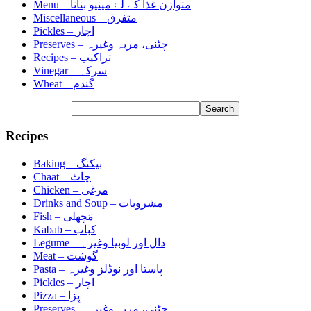
Menu –
متوازن غذا کے لۓ مینیو بنانا
Miscellaneous –
متفرق
Pickles –
اچار
Preserves –
چٹنی، مربہ وغیرہ
Recipes –
تراکیب
Vinegar –
سرکہ
Wheat –
گندم
Recipes
Baking –
بیکنگ
Chaat –
چاٹ
Chicken –
مرغی
Drinks and Soup –
مشروبات
Fish –
مَچھلی
Kabab –
کباب
Legume –
دال اور لوبیا وغیرہ
Meat –
گوشت
Pasta –
پاستا اور نوڈلز وغیرہ
Pickles –
اچار
Pizza –
پِزا
Preserves –
چٹنی، مربہ وغیرہ