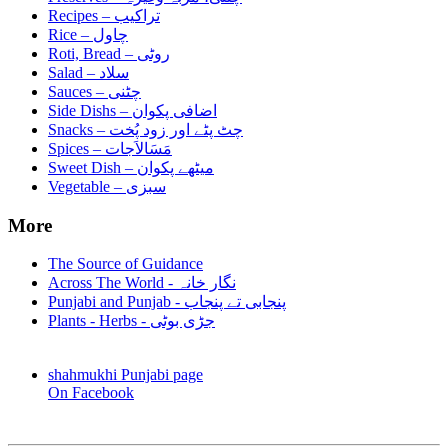
Recipes –
تراکیب
Rice –
چاول
Roti, Bread –
روٹی
Salad –
سلاد
Sauces –
چٹنی
Side Dishs –
اضافی پکوان
Snacks –
چٹ پٹے اور زود پُخت
Spices –
مَسَالاَجات
Sweet Dish –
میٹھے پکوان
Vegetable –
سبزی
More
The Source of Guidance
Across The World - نگار خانہ
Punjabi and Punjab - پنجابی تے پنجاب
Plants - Herbs - جڑی بوٹی
shahmukhi Punjabi page
On Facebook