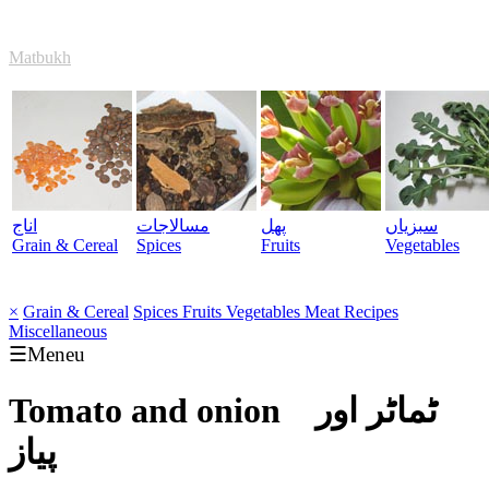
Matbukh
سبزیاں
پھل
مسالاجات
اناج
Grain & Cereal
Spices
Fruits
Vegetables
×
Grain & Cereal
Spices
Fruits
Vegetables
Meat
Recipes
Miscellaneous
☰Meneu
Tomato and onion
ٹماٹر اور
پیاز