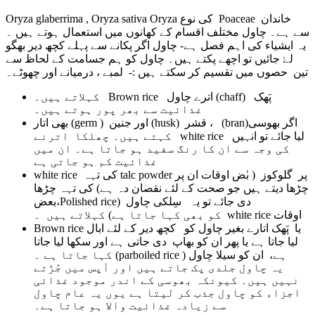
Oryza glaberrima , Oryza sativa
Oryza
کی نوع
Poaceae
خاندان
سے ہے۔ چاول مختلف اقسام کے کھانوں میں استعمال ہوتے ہیں ۔
یہ ایشیاء کی اہم فصل ہے- چاول اگر پکانے سے پہلے کچھ دیر بھگو
لۓ جائیں تو اچھے پکتے ہیں۔ چاول کو ہم جسامت کے لحاظ سے
تین حصوں میں تقسیم کر سکتے ہیں :- لمبے ، درمیانے اور چھوٹے۔
کہلاتے ہیں۔
Brown rice
اترے چاول
(chaff)
پَھک
غذائیت سے بھر پور ہوتے ہیں۔
بھی اتار
(germ )
اور جنین
(husk)
، قشر
(bran)
اگر بھوسی
کہتے ہیں۔ چھلکا اترنے
white rice
لیا جائے تو انہیں
کی وجہ سے ان کا رنگ سفید ہو جاتا ہے۔ ان میں
غذائیت کم ہو جاتی ہے
white rice
کی تہہ
talc powder
پر گلوکوز ( بٰض اوقات ان پر
چڑھا دیتے ہیں جو صحت کے لئے نقصان دہ ہے) کی تہہ چڑھا
،بعض
Polished rice
دی جائے تو یہ سِلکی چاول (
کو بھی کہا جاتا ہے) کہلاتے ہیں ۔
white rice
اوقات
Brown rice
یا پَھک اتارے بغیر چاول کو کچھ دیر کے لئے ابال
لیا جاتا ہے یا پھر ان کو بھاپ دی جاتی ہے اور سکھا لیا جاتا
کہا جاتا ہے ۔
(parboiled rice )
ہے، ان کو سیلا چاول
یہ چاول جلدی پک جاتے ہیں اور آپس میں جُڑتے
نہیں ہیں۔ کیونکہ بھوسی کے اندر موجود غذائی
اجزاء کو چاول جذب کر لیتا ہے یوں یہ عام چاول
سے زیادہ غذائیت والا ہو جاتا ہے۔