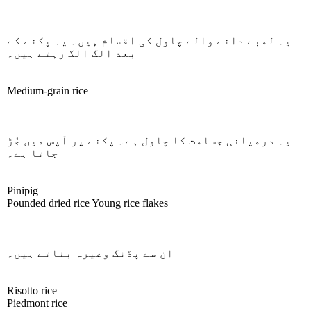
یہ لمبے دانے والے چاول کی اقسام ہیں۔ یہ پکنے کے
بعد الگ الگ رہتے ہیں۔
Medium-grain rice
یہ درمیانی جسامت کا چاول ہے۔ پکنے پر آپس میں جُڑ
جاتا ہے۔
Pinipig
Pounded dried rice Young rice flakes
ان سے پڈنگ وغیرہ بناتے ہیں۔
Risotto rice
Piedmont rice