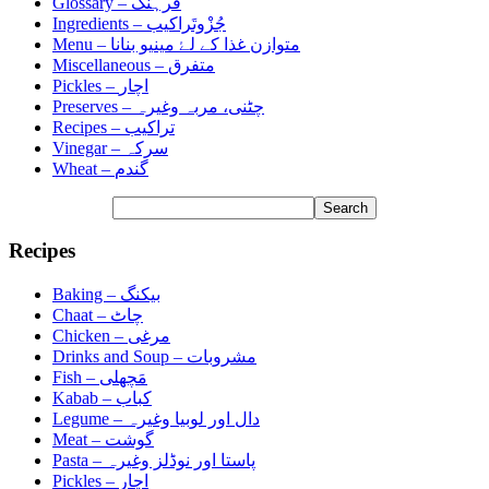
Glossary –
فرہنگ
Ingredients –
جُزْوتَراکیب
Menu –
متوازن غذا کے لۓ مینیو بنانا
Miscellaneous –
متفرق
Pickles –
اچار
Preserves –
چٹنی، مربہ وغیرہ
Recipes –
تراکیب
Vinegar –
سرکہ
Wheat –
گندم
Recipes
Baking –
بیکنگ
Chaat –
چاٹ
Chicken –
مرغی
Drinks and Soup –
مشروبات
Fish –
مَچھلی
Kabab –
کباب
Legume –
دال اور لوبیا وغیرہ
Meat –
گوشت
Pasta –
پاستا اور نوڈلز وغیرہ
Pickles –
اچار