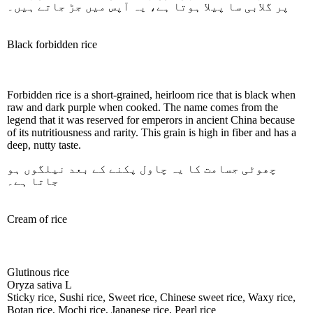
پر گلابی سا پیلا ہوتا ہے، یہ آپس میں جڑ جاتے ہیں۔
Black forbidden rice
Forbidden rice is a short-grained, heirloom rice that is black when
raw and dark purple when cooked. The name comes from the
legend that it was reserved for emperors in ancient China because
of its nutritiousness and rarity. This grain is high in fiber and has a
deep, nutty taste.
چھوٹی جسامت کا یہ چاول پکنے کے بعد نیلگوں ہو
جاتا ہے۔
Cream of rice
Glutinous rice
Oryza sativa L
Sticky rice, Sushi rice, Sweet rice, Chinese sweet rice, Waxy rice,
Botan rice, Mochi rice, Japanese rice, Pearl rice