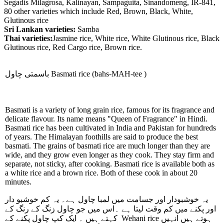
Segadis Milagrosa, Kalinayan, Sampaguita, Sinandomeng, IR-841,
80 other varieties which include Red, Brown, Black, White,
Glutinous rice
Sri Lankan varieties:
Samba
Thai varieties:
Jasmine rice, White rice, White Glutinous rice, Black
Glutinous rice, Red Cargo rice, Brown rice.
باسمتی چاول
Basmati rice
(bahs-MAH-tee )
Basmati is a variety of long grain rice, famous for its fragrance and
delicate flavour. Its name means "Queen of Fragrance" in Hindi.
Basmati rice has been cultivated in India and Pakistan for hundreds
of years. The Himalayan foothills are said to produce the best
basmati. The grains of basmati rice are much longer than they are
wide, and they grow even longer as they cook. They stay firm and
separate, not sticky, after cooking. Basmati rice is available both as
a white rice and a brown rice. Both of these cook in about 20
minutes.
یہ خوشبودار اور جسامت میں لمبا چاول ہے۔ یہ کم خوشبو دار
اور پکنے میں کم وقت لیتا ہے ۔اس میں جو چاول زنگ کے رنگ کے
کہتے ہیں ۔ ایک کپ چاول پکنے کے
Wehani rice
ہوتے ہیں انہیں