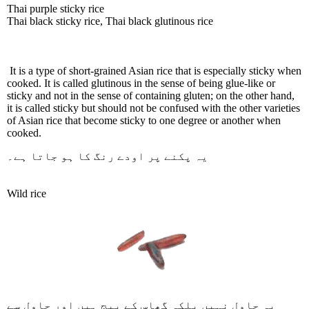
Thai purple sticky rice
Thai black sticky rice, Thai black glutinous rice
It is a type of short-grained Asian rice that is especially sticky when
cooked. It is called glutinous in the sense of being glue-like or
sticky and not in the sense of containing gluten; on the other hand,
it is called sticky but should not be confused with the other varieties
of Asian rice that become sticky to one degree or another when
cooked.
یہ پکنے پر اودے رنگ کا ہو جاتا ہے۔
Wild rice
یہ چاول نہیں بلکہ گھاس کے بیج ہیں اور چاول سے