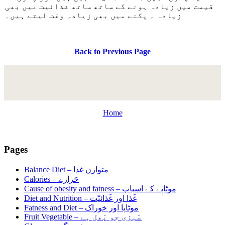
قیمت میں زیادہ ہونے کے ساتھ ساتھ غذائیت میں بھی
زیادہ ۔ پکنے میں بھی زیادہ وقت لیتے ہیں۔
Back to Previous Page
Home
Pages
Balance Diet –
متوازن غذا
Calories –
حَرارے
Cause of obesity and fatness –
موٹاپے کے اسباب
Diet and Nutrition –
غَذا اور غَذائیّت
Fatness and Diet –
موٹاپا اور خوراک
Fruit Vegetable –
سَبزی جو پَھل ہے