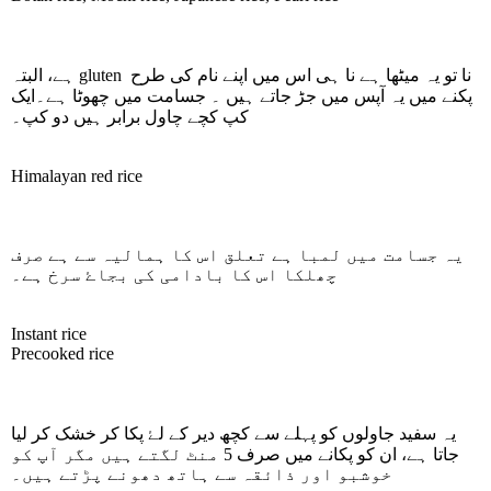
ہے، البتہ
gluten
نا تو یہ میٹھا ہے نا ہی اس میں اپنے نام کی طرح
پکنے میں یہ آپس میں جڑ جاتے ہیں ۔ جسامت میں چھوٹا ہے۔ایک
کپ کچے چاول برابر ہیں دو کپ۔
Himalayan red rice
یہ جسامت میں لمبا ہے تعلق اس کا ہمالیہ سے ہے صرف
چھلکا اس کا بادامی کی بجاۓ سرخ ہے۔
Instant rice
Precooked rice
یہ سفید جاولوں کو پہلے سے کچھ دیر کے لۓ پکا کر خشک کر لیا
جاتا ہے، ان کو پکانے میں صرف 5 منٹ لگتے ہیں مگر آپ کو
خوشبو اور ذائقہ سے ہاتھ دھونے پڑتے ہیں۔