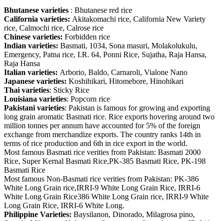
Bhutanese varieties
: Bhutanese red rice
California varieties:
Akitakomachi rice, California New Variety
rice, Calmochi rice, Calrose rice
Chinese varieties:
Forbidden rice
Indian varieties:
Basmati, 1034, Sona masuri, Molakolukulu,
Emergency, Patna rice, I.R. 64, Ponni Rice, Sujatha, Raja Hansa,
Raja Hansa
Italian varieties:
Arborio, Baldo, Carnaroli, Vialone Nano
Japanese varieties:
Koshihikari, Hitomebore, Hinohikari
Thai varieties
: Sticky Rice
Louisiana varieties
: Popcorn rice
Pakistani varieties
: Pakistan is famous for growing and exporting
long grain aromatic Basmati rice. Rice exports hovering around two
million tonnes per annum have accounted for 5% of the foreign
exchange from merchandize exports. The country ranks 14th in
terms of rice production and 6th in rice export in the world.
Most famous Basmati rice verities from Pakistan: Basmati 2000
Rice, Super Kernal Basmati Rice,PK-385 Basmati Rice, PK-198
Basmati Rice
Most famous Non-Basmati rice verities from Pakistan: PK-386
White Long Grain rice,IRRI-9 White Long Grain Rice, IRRI-6
White Long Grain Rice386 White Long Grain rice, IRRI-9 White
Long Grain Rice, IRRI-6 White Long.
Philippine Varieties:
Baysilanon, Dinorado, Milagrosa pino,