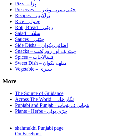
Pizza –
پِزا
Preserves –
چٹنی، مربہ وغیرہ
Recipes –
تراکیب
Rice –
چاول
Roti, Bread –
روٹی
Salad –
سلاد
Sauces –
چٹنی
Side Dishs –
اضافی پکوان
Snacks –
چٹ پٹے اور زود پُخت
Spices –
مَسَالاَجات
Sweet Dish –
میٹھے پکوان
Vegetable –
سبزی
More
The Source of Guidance
Across The World - نگار خانہ
Punjabi and Punjab - پنجابی تے پنجاب
Plants - Herbs - جڑی بوٹی
shahmukhi Punjabi page
On Facebook