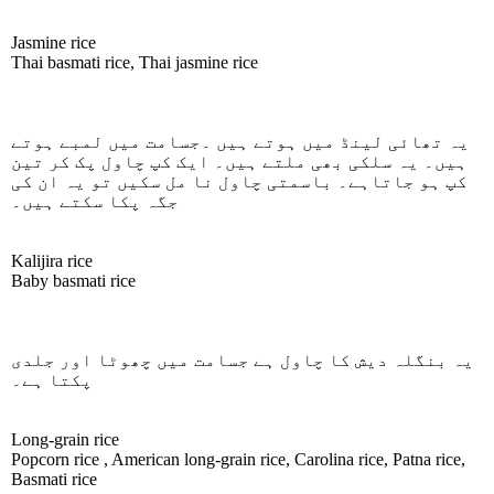
Jasmine rice
Thai basmati rice, Thai jasmine rice
یہ تھائی لینڈ میں ہوتے ہیں ۔جسامت میں لمبے ہوتے
ہیں۔ یہ سلکی بھی ملتے ہیں۔ ایک کپ چاول پک کر تین
کپ ہو جاتاہے۔ باسمتی چاول نا مل سکیں تو یہ ان کی
جگہ پکا سکتے ہیں۔
Kalijira rice
Baby basmati rice
یہ بنگلہ دیش کا چاول ہے جسامت میں چھوٹا اور جلدی
پکتا ہے۔
Long-grain rice
Popcorn rice , American long-grain rice, Carolina rice, Patna rice,
Basmati rice