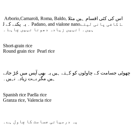
Arborio,Carnaroli, Roma, Baldo,
اس کی کئی اقسام ہیں مثلا
۔ یہ پکنے کے ل‎ۓ کافی پانی لیتے
Padano, and vialone nano
ہیں۔ انہیں زیادہ دھونا نہیں چاہۓ ۔
Short-grain rice
Round grain rice Pearl rice
چھوٹی جسامت کے چاولوں کو کہتے ہیں یہ بھی آپس میں جُڑ جاتے
ہیں مگر بہت زیادہ نہیں۔
Spanish rice Paella rice
Granza rice, Valencia rice
یہ درمیانی جسامت کا چاول ہے۔