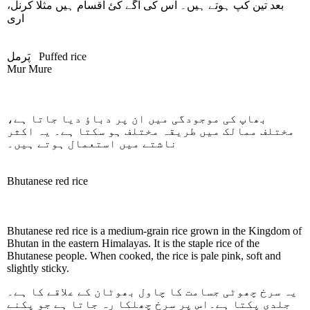
بعد تین کپ ہوتے ہیں۔ اس کی اگے کئ اقسام ہیں مثلا کرنل،
اری
پَرمل
Puffed rice
Mur Mure
بھاپ کی موجودگی میں ان پر دباؤ دیا جاتا ہے،
مختلف ممالک میں طریقہ مختلف ہو سکتا ہے۔ یہ اکثر
ناشتے میں استعمال ہوتے ہیں۔
Bhutanese red rice
Bhutanese red rice is a medium-grain rice grown in the Kingdom of
Bhutan in the eastern Himalayas. It is the staple rice of the
Bhutanese people. When cooked, the rice is pale pink, soft and
slightly sticky.
یہ سرخ چھوٹی جسامت کا چاول بھوٹان کے علاقے کا ہے۔
جلدی پکتا ہے۔اس پر سرخ چھلکا رہ جاتا ہے جو پکنے