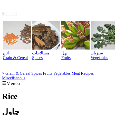
Matbukh
سبزیاں
پھل
مسالاجات
اناج
Grain & Cereal
Spices
Fruits
Vegetables
×
Grain & Cereal
Spices
Fruits
Vegetables
Meat
Recipes
Miscellaneous
☰Meneu
Rice
چاول