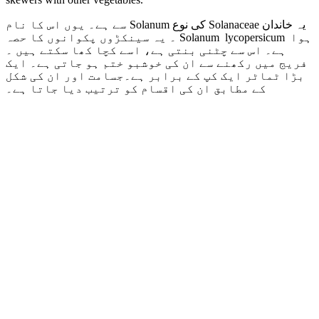
سے ہے۔ یوں اس کا نام
Solanum
کی نوع
Solanaceae
یہ خاندان
۔ یہ سینکڑوں پکوانوں کا حصہ
Solanum lycopersicum
ہوا
ہے۔ اس سے چٹنی بنتی ہے، اسے کچا کھا سکتے ہیں ۔
فریج میں رکھنے سے ان کی خوشبو ختم ہو جاتی ہے۔ ایک
بڑا ٹماٹر ایک کپ کے برابر ہے۔جسامت اور ان کی شکل
کے مطابق ان کی اقسام کو ترتیب دیا جاتا ہے۔