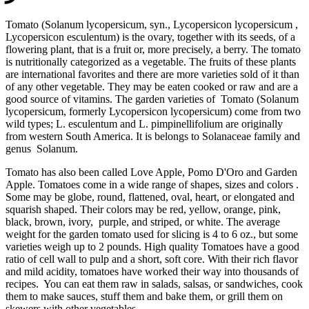
Tomato (Solanum lycopersicum, syn., Lycopersicon lycopersicum ,
Lycopersicon esculentum) is the ovary, together with its seeds, of a
flowering plant, that is a fruit or, more precisely, a berry. The tomato
is nutritionally categorized as a vegetable. The fruits of these plants
are international favorites and there are more varieties sold of it than
of any other vegetable. They may be eaten cooked or raw and are a
good source of vitamins. The garden varieties of Tomato (Solanum
lycopersicum, formerly Lycopersicon lycopersicum) come from two
wild types; L. esculentum and L. pimpinellifolium are originally
from western South America. It is belongs to Solanaceae family and
genus Solanum.
Tomato has also been called Love Apple, Pomo D'Oro and Garden
Apple. Tomatoes come in a wide range of shapes, sizes and colors .
Some may be globe, round, flattened, oval, heart, or elongated and
squarish shaped. Their colors may be red, yellow, orange, pink,
black, brown, ivory, purple, and striped, or white. The average
weight for the garden tomato used for slicing is 4 to 6 oz., but some
varieties weigh up to 2 pounds. High quality Tomatoes have a good
ratio of cell wall to pulp and a short, soft core. With their rich flavor
and mild acidity, tomatoes have worked their way into thousands of
recipes. You can eat them raw in salads, salsas, or sandwiches, cook
them to make sauces, stuff them and bake them, or grill them on
skewers with other vegetables.