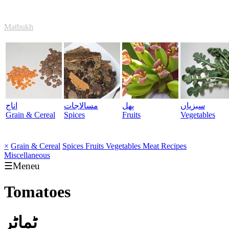
Matbukh
سبزیاں
پھل
مسالاجات
اناج
Grain & Cereal
Spices
Fruits
Vegetables
×
Grain & Cereal
Spices
Fruits
Vegetables
Meat
Recipes
Miscellaneous
☰Meneu
Tomatoes
ٹماٹر