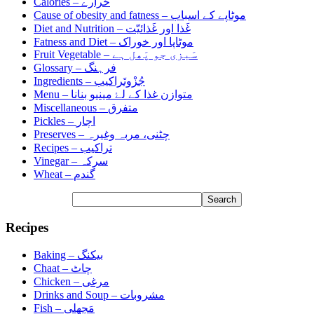
Calories –
حَرارے
Cause of obesity and fatness –
موٹاپے کے اسباب
Diet and Nutrition –
غَذا اور غَذائیّت
Fatness and Diet –
موٹاپا اور خوراک
Fruit Vegetable –
سَبزی جو پَھل ہے
Glossary –
فرہنگ
Ingredients –
جُزْوتَراکیب
Menu –
متوازن غذا کے لۓ مینیو بنانا
Miscellaneous –
متفرق
Pickles –
اچار
Preserves –
چٹنی، مربہ وغیرہ
Recipes –
تراکیب
Vinegar –
سرکہ
Wheat –
گندم
Recipes
Baking –
بیکنگ
Chaat –
چاٹ
Chicken –
مرغی
Drinks and Soup –
مشروبات
Fish –
مَچھلی