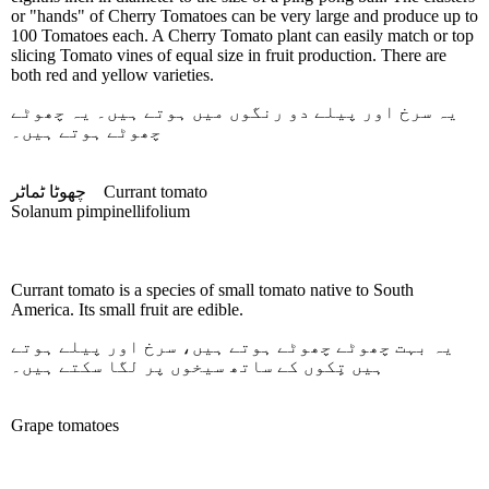
or "hands" of Cherry Tomatoes can be very large and produce up to
100 Tomatoes each. A Cherry Tomato plant can easily match or top
slicing Tomato vines of equal size in fruit production. There are
both red and yellow varieties.
یہ سرخ اور پیلے دو رنگوں میں ہوتے ہیں۔ یہ چھوٹے
چھوٹے ہوتے ہیں۔
چھوٹا ٹماٹر
Currant tomato
Solanum pimpinellifolium
Currant tomato is a species of small tomato native to South
America. Its small fruit are edible.
یہ بہت چھوٹے چھوٹے ہوتے ہیں، سرخ اور پیلے ہوتے
ہیں تٍکوں کے ساتھ سیخوں پر لگا سکتے ہیں۔
Grape tomatoes