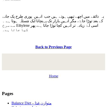
یہ ذائقے میں اچھے تبھی ہوتے ہیں جب انہیں پوری طرح پک جانے
کے بعد توڑا جاۓ ، مگر انہیں بازار تک پہنچانا ایک مَسئلَہ ہوتا ہے ۔
سے سرخ
Ethylene
اسی لۓ زیادہ تر انہیں کچا توڑا جاتا ہے، پھر
کیا جاتا ہے۔
Back to Previous Page
Home
Pages
Balance Diet –
متوازن غذا