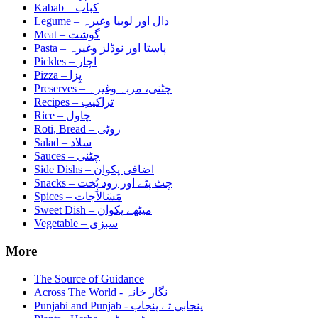
Kabab –
کباب
Legume –
دال اور لوبیا وغیرہ
Meat –
گوشت
Pasta –
پاستا اور نوڈلز وغیرہ
Pickles –
اچار
Pizza –
پِزا
Preserves –
چٹنی، مربہ وغیرہ
Recipes –
تراکیب
Rice –
چاول
Roti, Bread –
روٹی
Salad –
سلاد
Sauces –
چٹنی
Side Dishs –
اضافی پکوان
Snacks –
چٹ پٹے اور زود پُخت
Spices –
مَسَالاَجات
Sweet Dish –
میٹھے پکوان
Vegetable –
سبزی
More
The Source of Guidance
Across The World - نگار خانہ
Punjabi and Punjab - پنجابی تے پنجاب