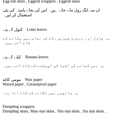
Egg roll skins , Eggroll wrappers , Eggroll skins
ان سے ایگ رول بناۓ جاتے ہیں۔ اس کی بجاۓ پاستہ کی پٹی
استعمال کر لیں۔
Lotus leaves
کنول کے پتے
یہ چاول اور دوسری چیزیں رکھ کر بھاپ میں پکانے کے
کام آتے ہیں۔
Banana leaves
کیلے کے پتے
یہ بھی کھانے کی اشیا کو لپیٹنے کے کام آتے ہیں۔
Wax paper
مومی کاغذ
Waxed paper , Greaseproof paper
یہ سانچوں میں لگانے کے کام آتا ہے۔
Dumpling wrappers
Dumpling skins, Shao mai skins, Shu mai skins , Siu mai skins ,