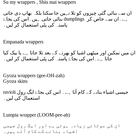
Su my wrappers , Shiu mai wrappers
ان سے بنائی گئی چیزوں کو تلا نہیں جا سکتا بلکہ بھاپ دی جاتی
ہے۔ان سے خاص کر
dumplings
بنائی جاتی ہیں۔اس کی بجاۓ
پاستہ کی پٹی استعمال کر لیں۔
Empanada wrappers
ان میں نمکین اور میٹھی اشیا کو بھرنے کے بعد تلا جاتا ہے یا بیک کیا
جاتا ہے۔اس کی بجاۓ پاستہ کی پٹی استعمال کر لیں۔
Gyoza wrappers
(gee-OH-zah)
Gyoza skins
جیسی اشیاء بنانے کے کام آتا ہے۔ اس کی بجاۓ ایگ رول
ravioli
استعمال کی لیں۔
Lumpia wrapper
(LOOM-pee-ah)
ان کی موٹائی زیادہ ہوتی ہے اور ایگ رول جیسی
اشیاء بنانے کے کام آتے ہیں۔