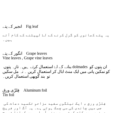
Fig leaf
انجیر کے پتے
یہ پتے کھانوں کو گرل کرنے کے لۓ لپیٹنے کے کام آتے
ہیں۔
Grape leaves
انگور کے پتے
Vine leaves , Grape vine leaves
ان پتوں کو
dolmades
بنانے کے لۓ استعمال کرتے ہیں۔ تازہ پتوں
کو نمکین پانی میں ایک منٹ ابال کر استعمال کریں ۔ نہ مل سکیں
تو بند گوبھی استعمال کریں۔
Aluminum foil
فِلزّی ورق
Tin foil
فِلزّی ورق ، ایک نیلگوں سفید مزاحمِ تکسید دھات کی
جس میں چاندی کی سی چمک ہوتی ہے۔ یہ آگ اور فریج
دونوں میں کام کرتی ہے یعنی آپ اس میں کھانا فریج