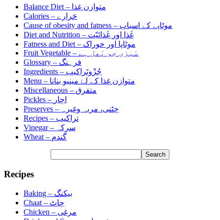
متوازن غذا
Balance Diet –
حَرارے
Calories –
موٹاپے کے اسباب
Cause of obesity and fatness –
غَذا اور غَذائیّت
Diet and Nutrition –
موٹاپا اور خوراک
Fatness and Diet –
سَبزی جو پَھل ہے
Fruit Vegetable –
فرہنگ
Glossary –
جُزْوتَراکیب
Ingredients –
متوازن غذا کے لۓ مینیو بنانا
Menu –
متفرق
Miscellaneous –
اچار
Pickles –
چٹنی، مربہ وغیرہ
Preserves –
تراکیب
Recipes –
سرکہ
Vinegar –
گندم
Wheat –
Recipes
بیکنگ
Baking –
چاٹ
Chaat –
مرغی
Chicken –