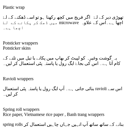
Plastic wrap
تھوڑی دیر کے لۓ اگر فریج میں کچھ رکھنا ہو تو اسے ڈھکنے کے لۓ
اچھا ہے۔اس کے علاوہ
microwave
میں ڈھک کر پکانے کے لۓ
اچھا ہے۔
Potsticker wrappers
Potsticker skins
یہ گوشت وغیرہ کو لپیٹ کر بھاپ میں پکانے یا تیل میں تلنے کے
کام آتا ہے۔ اس کی بجاۓ ایگ رول یا پاستہ پٹی استعمال کر لیں۔
Ravioli wrappers
اس سے
ravioli
بنائی جاتی ہے۔ آپ ایگ رول یا پاستہ پٹی استعمال
کر لیں۔
Spring roll wrappers
Rice paper, Vietnamese rice paper , Banh trang wrappers
بنانے کے ساتھ ساتھ آپ انہیں جہاں چاہیں استعمال کر
spring rolls