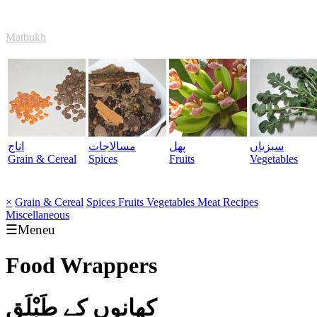
Matbukh
سبزیاں
پھل
مسالاجات
اناج
Grain & Cereal
Spices
Fruits
Vegetables
×
Grain & Cereal
Spices
Fruits
Vegetables
Meat
Recipes
Miscellaneous
☰Meneu
Food Wrappers
کھانوں کے طَبْلَق