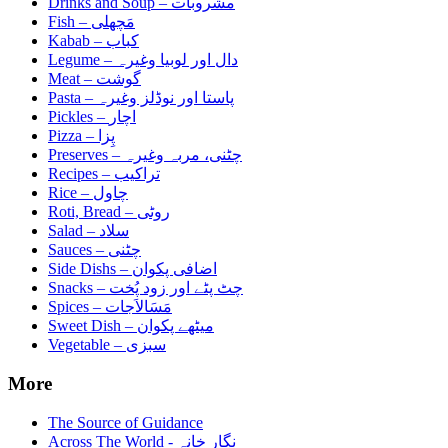
مشروبات
Drinks and Soup –
مَچھلی
Fish –
کباب
Kabab –
دال اور لوبیا وغیرہ
Legume –
گوشت
Meat –
پاستا اور نوڈلز وغیرہ
Pasta –
اچار
Pickles –
پِزا
Pizza –
چٹنی، مربہ وغیرہ
Preserves –
تراکیب
Recipes –
چاول
Rice –
روٹی
Roti, Bread –
سلاد
Salad –
چٹنی
Sauces –
اضافی پکوان
Side Dishs –
چٹ پٹے اور زود پُخت
Snacks –
مَسَالاَجات
Spices –
میٹھے پکوان
Sweet Dish –
سبزی
Vegetable –
More
The Source of Guidance
Across The World - نگار خانہ