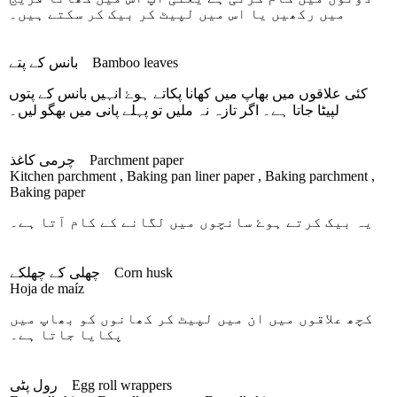
میں رکھیں یا اس میں لپیٹ کر بیک کر سکتے ہیں۔
Bamboo leaves
بانس کے پتے
کئی علاقوں میں بھاپ میں کھانا پکاتے ہوۓ انہیں بانس کے پتوں
لپیٹا جاتا ہے۔ اگر تازہ نہ ملیں تو پہلے پانی میں بھگو لیں۔
Parchment paper
چرمی کاغذ
Kitchen parchment , Baking pan liner paper , Baking parchment ,
Baking paper
یہ بیک کرتے ہوۓ سانچوں میں لگانے کے کام آتا ہے۔
Corn husk
چھلی کے چھلکے
Hoja de maíz
کچھ علاقوں میں ان میں لپیٹ کر کھانوں کو بھاپ میں
پکایا جاتا ہے۔
Egg roll wrappers
رول پٹی