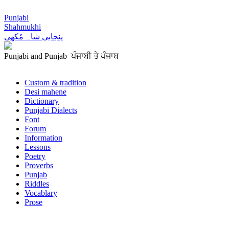
Punjabi
Shahmukhi
پنجابی شاہ مُکھی
Punjabi and Punjab ਪੰਜਾਬੀ ਤੇ ਪੰਜਾਬ
Custom & tradition
Desi mahene
Dictionary
Punjabi Dialects
Font
Forum
Information
Lessons
Poetry
Proverbs
Punjab
Riddles
Vocablary
Prose