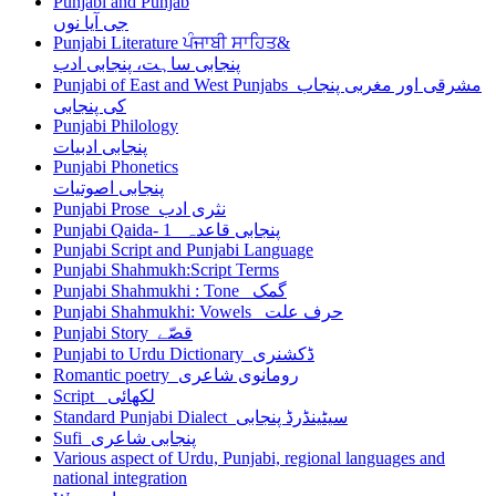
Punjabi and Punjab
جی آیا نوں
Punjabi Literature ਪੰਜਾਬੀ ਸਾਹਿਤ&
پنجابی ساہت، پنجابی ادب
Punjabi of East and West Punjabs مشرقی اور مغربی پنجاب
کی پنجابی
Punjabi Philology
پنجابی ادبیات
Punjabi Phonetics
پنجابی اصوتیات
Punjabi Prose نثری ادب
Punjabi Qaida- 1 پنجابی قاعدہ
Punjabi Script and Punjabi Language
Punjabi Shahmukh:Script Terms
Punjabi Shahmukhi : Tone گمک
Punjabi Shahmukhi: Vowels حرف علت
Punjabi Story قصّے
Punjabi to Urdu Dictionary ڈکشنری
Romantic poetry رومانوی شاعری
Script لکھائی
Standard Punjabi Dialect سیٹینڈرڈ پنجابی
Sufi پنجابی شاعری
Various aspect of Urdu, Punjabi, regional languages and
national integration