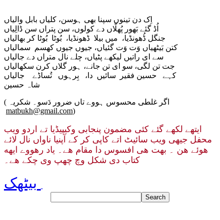
اِک دن تینوں سپنا بھی ہوسن، کلیاں بابل والیاں
اُڈ گئے بَھور پُھلّاں دے کولوں، سن پتراں سن ڈالِیاں
جنگل ڈُھونڈیا، میں بیلا ڈھونڈیا، بُوٹا بُوٹا کر بھالیاں
کتن بَیٹھیاں وَت وَت گئیاں، جیوں جیوں کھسم سمالیاں
سے ای راتیں لیکھے پٹیاں، چلے نال متراں دے جالیاں
جت تن لگی، سو ای تن جانے، ہور گلاں کرن سکھالیاں
کہے حسین فقیر سائیں دا، بِرہوں تُساڈے جالیاں
شاہ حسین
( اگر غلطی محسوس ہووے تاں ضرور دَسو۔ شکریہ
matbukh@gmail.com
)
ایتھے لکھے گئے کئی مضمون پنجابی وکیپیڈیا تے اردو ویب
محفل جیهی ویب سائیٹ اتے کاپی کر کے آپنیا ناواں نال لائے
هوئے هن ۔ بهت هی افسوس دا مقام هے۔ یاد رهووے ایهه
کتاب دی شکل وچ چھپ وی چکے هے۔
بیٹھک