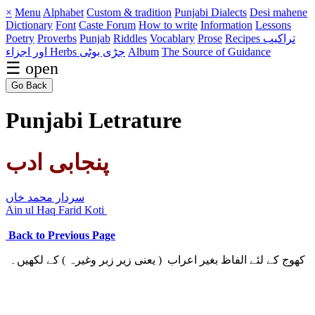
×
Menu
Alphabet
Custom & tradition
Punjabi Dialects
Desi mahene
Dictionary
Font
Caste
Forum
How to write
Information
Lessons
Poetry
Proverbs
Punjab
Riddles
Vocablary
Prose
Recipes تراکیب
اور اجزاء
Herbs جڑی بوٹی
Album
The Source of Guidance
☰ open
Go Back
Punjabi Letrature
پنجابی ادب
سردار محمد خاں
Ain ul Haq Farid Koti
Back to Previous Page
کھوج کے لئے الفاظ بغیر اعراب ( یعنی زیر زبر وغیرہ ) کے لکھیں۔