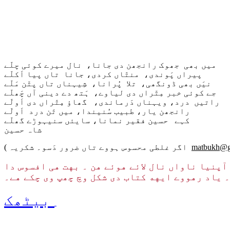
میں بھی جھوک رانجھن دی جانا، نال میرے کوئی چلّے
پیراں پَوندی، منتّاں کردی، جانا تاں پیا اَکلّے
نیَں بھی ڈونگھی، تلا پُرانا، شِیہناں تاں پتّن مَلّے
جے کوئی خبر مِتّراں دی لیاوے، ہَتھ دے دینی آں چَھلّے
راتیں درد، ویہناں دَرماندی، گھاؤ مِتّراں دی اَولّے
رانجھن یار، طبیب سُنیندا، میں تَن درد اَولّے
کہے حسین فقیر نمانا، سایئں سنیہوڑے گھلّے
شاہ حسین
matbukh@g
( اگر غلطی محسوس ہووے تاں ضرور دَسو۔ شکریہ
پنیا ناواں نال لائے هوئے هن ۔ بهت هی افسوس دا
 یاد رهووے ایهه کتاب دی شکل وچ چھپ وی چکے هے۔
بیٹھک