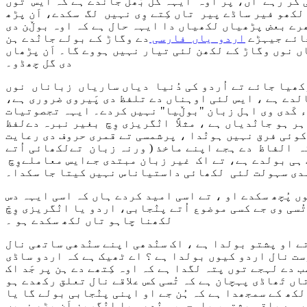
 کر رہے آں، پر اوہ ایہہ گل بُھل جانٛدے ہے کہ ایس توں
لکھو فیر ساڈے پیر تاں کِتے وِی نہیں لگ سکدے، اَن پڑھ
ھرے بعض پڑھیاں لکھیاں دا ایہہ حال ہے کہ اوہ بوڵن دی
جائے جیہڑے
اردو یاں فارسی
دے وگاڑ کے بولے جانٛدے ہن
ں نوں وگاڑ کے لکھن لئی تیار نہیں ہووے گا۔ اَن پڑھاں
دی گل چھڈو۔
ھیا جائے تے اُردو کی دُنیا دیاں ساریاں زباناں نوں
لدے ہے ، ایس لئی اوہناں دے تلفظ دی پَیروی ضروری ہے،
ے کوئی فرق نہیں ہونٛدا ، پرشمسی تے قمری حروف دی رعایت
ہ الفاظ دے ہجے اپنے ماخذ ( ورنہ زبان تےلکھائی اُتے
 ہی بولدے ہے، تے اک غیر زبان مبتدی جےایس معاملےوِچ
دی سہولت لئی لکھائی داستیاناس نہیں کیتا جا سکدا۔
ں پُچھ سکدے او ، تے اسی امید کردے ہاں کہ اسی ایہہ دس
ی وی جے کسی موضوع اُتے پنٛجابی، اردو یا انٛگریزی وِچّ
لکھنا چاہو تاں لکھ سکدے ہو ۔
ے او پشتو بولدا ہے ، اک سنٛدھی اپنے سنٛدھی ساتھی نال
ست نال اردو کیوں بولدا ہے ؟ اے ٹھیک ہے کہ اردو ساڈی
دے لہجے توں پتہ لگدا ہے کہ اوہ کِتھے دے ہن پر جَد اک
تاں تَھاڈی پہچان ہے کہ تُسی کس علاقے نال تعلق رکھدے ہو
 لکھ کے سمجھدا ہے کہ ہُن جے او اپنی پنٛجابی بولے گا یا
ڑھ ہے باقی پشتو، بلوچی، سنٛدھی یا انٛگریز اَن پڑھ نہیں