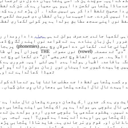
ھ کے ایہہ سوچدے ہن کہ اسی پنٛجابیاں دے دِل دی ترجمانی
 ساڈا پنٛجابی لکھن دا ایہو ہی معیار ہے کہ سُن کے لفظ 
دا صحیح تلفظ ادا کر ہی نہیں سکدا ۔ اَن پڑھ تے رہے کِد
ا نہیں کردے۔ جے اجیہے ساریاں لفظاں دی فہرست لکھی 
لفظ نوں اپنی سمجھ مطابق بولدا ہے پر کوئی لکھاری لفظا
ج ہی لکھیا جائے، جے صرف بولن تے ہی
ہجاء
دا دارومدار رک
ور اہلِ زبان بنادے ہے تے قواعد نوں اپنے رنٛگ وِچّ ڈھا
والیاں دا کم ہے کہ ہجاء دی صحیح ترکیب ضبط تحریر وِچّ لیائی جائے۔ لکھائی دے اصولاں وِچ بعض
(phonemies)
پرہجاء کَدی وی اہل زبان "بوڵیا" نہیں کردے۔ ایہہ تجصوتیات
(vowel)
نوں مصوتہ
THE
چیزاں آپو آپ ظاہر ہو جانٛدیاں ہے ، مثلاً انٛگریزی وِچ بغیر نبرہ دےلفظ
ا امِلا ہے۔ عربی الفاظ وِچ تعریفی "ال" دی لکھائی وِچ ت
گہ باقاعدہ اظہار ہونٛدا ہے، ایس لئی ایہہ ضروری ہے ک
ہیں چاہیدے کیوں جے ایہناں نوں زبان بولن والے آپو آپ
ٹھیڈا کھانٛداہے تے اوہ
و، کسے پنٛجابی لفظ دا جے مطلب جاننا چاہو تے ساڈے کولو
یہدے نال نال ایتھے پنٛجابی بھجارتاں وِی ملن گِیاں۔ تُس
ایت وی ہے کہ جدوں ا ِک پٹھان دوسرے پٹھان نال ملدا ہے ت
ی نال بلوچی ہی بولدا ہے پر اک پنٛجابی اپنے پنٛجابی دو
 نہیں۔ پشتو، سنٛدھی یا بلوچی جدوں اردو بولدے ہن تے سب 
 اِک پنٛجابی ہی اوہدے اُتے ہَسدا ہے کیوں؟ ایہہ لہجہ ہی 
جاۓ تاں اوہ قوم وی مَر جاندی ہے۔ شاید سَاڈا پنٛجابی پڑھ
صرف پنٛجابی دا لہجہ اردو وِچّ پنٛجابی ہوے تاں اوہ اَن پ