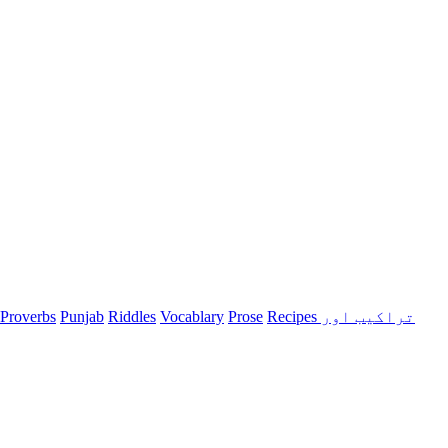
Recipes تراکیب اور
Prose
Vocablary
Riddles
Punjab
Proverbs