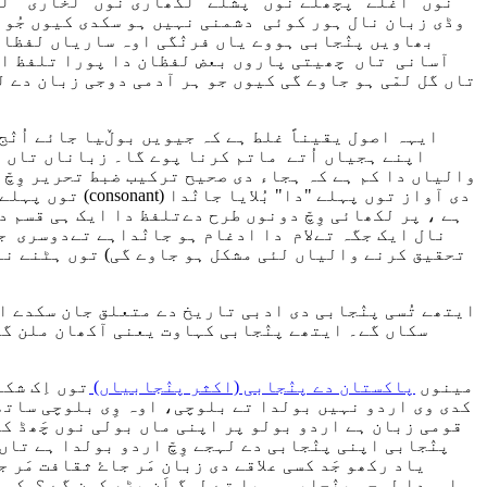
نوں "اَغلے" پچھلے نوں "پشلے" لکھاری نوں "لخاری" لک
وڈی زبان نال ہور کوئی دشمنی نہیں ہو سکدی کیوں جُو جے
بھاویں پنٛجابی ہووے یاں فرنٛگی اوہ ساریاں لفظاں 
آسانی تاں چھیتی پاروں بعض لفظان دا پورا تلفظ اد
تاں گل لمّی ہو جاوے گی کیوں جو ہر آدمی دوجی زبان دے 
ایہہ اصول یقیناً غلط ہے کہ جیویں بوڵیا جائے اُنٛ
اپنے ہجیاں اُتے ماتم کرنا پوے گا۔ زباناں تاں ضر
دی آواز توں پہلے "دا" بُلایا جانٛدا
(consonant)
توں پہلے "دی" تے مصمتہ
ہے ، پر لکھائی وِچّ دونوں طرح دےتلفظ دا ایک ہی قسم د
نال ایک جگہ تےلام دا ادغام ہو جانٛداہے تےدوسری ج
تحقیق کرنے والیاں لئی مشکل ہو جاوے گی) توں ہٹنے ن
ایتھے تُسی پنٛجابی دی ادبی تاریخ دے متعلق جان سکدے ا
سکاں گے۔ ایتھے پنٛجابی کہاوت یعنی آکھان ملن گے ا
مینوں
پاکستان دے پنٛجابی (اکثر پنٛجابیاں)
توں اِک شک
کدی وی اردو نہیں بولدا تے بلوچی، اوہ وِی بلوچی ساتھ
قومی زبان ہے اردو بولو پر اپنی ماں بولی نوں چَھڈ کے
پنٛجابی اپنی پنٛجابی دے لہجے وِچّ اردو بولدا ہے تاں
یاد رکھو جَد کسی علاقے دی زبان مَر جاۓ ثقافت مَر 
اوہدا لہجہ پنٛجابی ہویا تے لوگ اَن پڑھ کِہن گے ؟ کی 