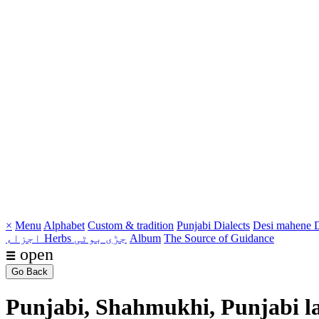
×
Menu
Alphabet
Custom & tradition
Punjabi Dialects
Desi mahene
D
The Source of Guidance
Album
Herbs جڑی بوٹی
اجزاء
☰ open
Go Back
Punjabi, Shahmukhi, Punjabi l