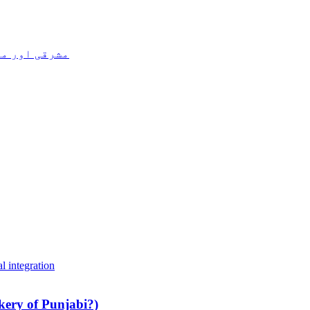
f East and West Punjabs
l integration
ery of Punjabi?)