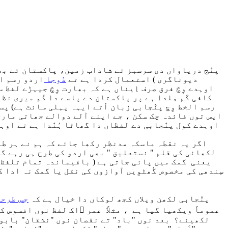
پنٛج دریاواں دی سرسبز تے شاداب زمین، پاکستان تے بھارت
دیوناگری ) استعمال کردا ہے تے
دُوجا
اردو رسم ال
اوہدے وِچّ فرق صرف اِیناں ہے کہ بھارت وِچّ جیہڑے لفظ 
کافی کَم مِلدا ہے پر پاکستان دے پاسے دا کَم میری نظر
رسم الخط وِچ پنٛجابی زبان اُتے ایہہ پہلی سائٹ ہے) پ
ایس توں فائدہ چک سکن ، جے اپنے آلے دوالے جھاتی ماری 
اوہدے کول پنٛجابی دے لفظاں دا گھاٹا ہُنٛدا ہے تے او
لکھائی کی قلم " نستعلیق " بھی اردو کی طرح ہی رہے گی
سِندھی کی مخصوص گُھٹوِیں آوازوں کی نقل یا گمک نہ ادا کر
پنٛجابی لکھن ویلاں کجھ لوکاں دا خیال ہے کہ
جس طرحا
عموماً ویکھیا گیا ہے ، مثلاً عمر ؔاک لفظ نوں افسوس کی
لکھیئے؟ بعد نوں "باد" تے نقصان نوں "نشقان" بابو ن