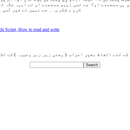
یہو ہی سمجھدے او؟ جے تسی اِیہو سمجھدے او تے ایہہ جگہ تَ
کرو ، شکریہ ۔ جے نہیں تے فیر تُسی وی
i Script, How to read and write
کے لئے الفاظ بغیر اعراب ( یعنی زیر زبر وغیرہ ) کے لک