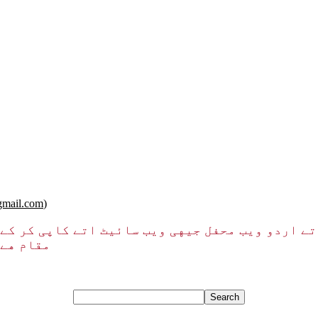
mail.com
)
 اردو ویب محفل جیهی ویب سائیٹ اتے کاپی کر کے آ
مقام هے۔