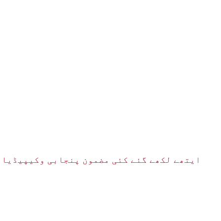
ایتھے لکھے گئے کئی مضمون پنجابی وکیپیڈیا تے