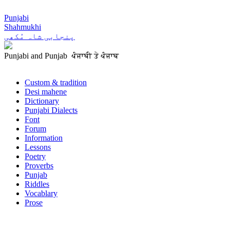
Punjabi
Shahmukhi
پنجابی شاہ مُکھی
Punjabi and Punjab ਪੰਜਾਬੀ ਤੇ ਪੰਜਾਬ
Custom & tradition
Desi mahene
Dictionary
Punjabi Dialects
Font
Forum
Information
Lessons
Poetry
Proverbs
Punjab
Riddles
Vocablary
Prose