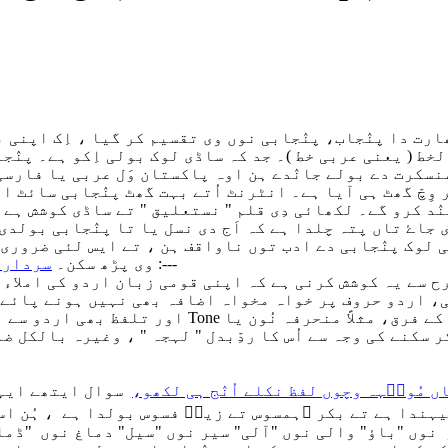
 دا پنٛجاب، پنٛجابی نوں وی تقسیم کر گیا ، اِک اپنی بولی
خط ( یعنی عربی خط )۔ جد کہ ساڈی لوک بولی اِکو ہے۔ پنٛج
سنسکرت دے بولے جانٛدے ہن اوہ پاکستان وَل عربی یا فارسی 
 وِچّ گھٹ ہی آیا ہے۔ انٹرنٹ اُتے بہت گھٹ پنٛجابی سائٹ ار
سنٛد کرو گے۔ لکھائی دِی قلم " نستعلیق " تے ساڈی کوشش ہ
جاۓ تاں پتہ چلدا ہے کہ اَج دی نسل یا تا پنٛجابی بولدی
ہی لوک پنٛجابی دے ادب توں ناواقف ہن ، تے ایس لئی ضرور
اپنی کتاب " پنٛجابی اُچارن لُغت " وِچّ لکھدے ہن :---
وی پڑھ سکن۔
سردار 
، اردو حروف پر خواہ مخواہ اضافہ بھی نہیں ہونے پائے گا
اور تلفظ بھی اردو سے بُعد نہیں رکھے گا ، سوائے
 سکنے کی وجہ سے اُس کا ردِّبدل " لہجہ " ، وغیرہ بالکل 
ں مُون٘ہہ وچوں لفظ نکلے اُنٛج ہی لکھو،
سوال ایتھے ایہہ 
ہندا ہے تے بکر ؔہمسوس تے زیدؔ فسوس بولدا ہے ، ہُن اسی
وں "باؤ" والی نوں "آلی" سیر نوں "سیل" دماغ نوں "ڈماک