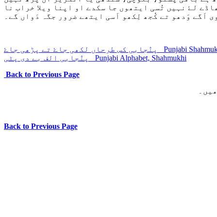
ھاڈے لۓ نہیں تُسی ایتھوں جا سکدے او اپنا ویلا خراب نا
 اَگے وَدھو تے کُجھ لِکھو اَسی ایتھے ضرور جگہ دَواں گے۔
Punjabi Shahmukh
پنٛجابی کس طرحاں لکھی جاۓ تے پڑھی جاۓ
Punjabi Alphabet, Shahmukhi
پنٛجابی الف بے دی پٹی
Back to Previous Page
ھیں۔
Back to Previous Page