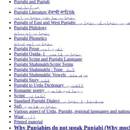
Punjabi and Punjab
جی آیا نوں
Punjabi Literature ਪੰਜਾਬੀ ਸਾਹਿਤ&
پنجابی ساہت، پنجابی ادب
Punjabi o مشرقی اور مغربی پنجاب کی پنجابی
Punjabi Philology
پنجابی ادبیات
Punjabi Phonetics
پنجابی اصوتیات
Punjabi Prose نثری ادب
Punjabi Qaida- 1 پنجابی قاعدہ
Punjabi Script and Punjabi Language
Punjabi Shahmukh:Script Terms
Punjabi Shahmukhi : Tone گمک
Punjabi Shahmukhi: Vowels حرف علت
Punjabi Story قصّے
Punjabi to Urdu Dictionary ڈکشنری
Romantic poetry رومانوی شاعری
Script لکھائی
Standard Punjabi Dialect سیٹینڈرڈ پنجابی
Sufi پنجابی شاعری
Various aspect of Urdu, Punjabi, regional languages and nationa
Waar وَار
Printed material
Why Punjabies do not speak Punjabi (Why mock