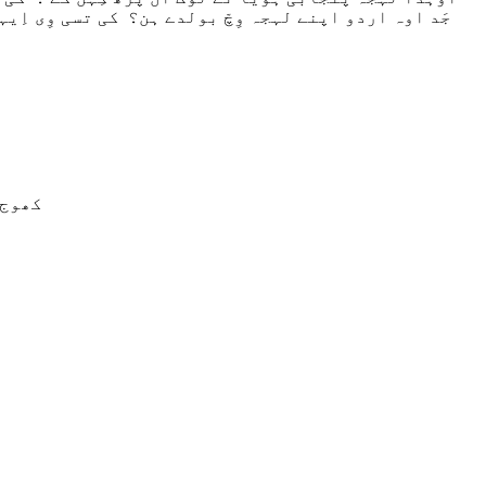
جَد اوہ اردو اپنے لہجہ وِچّ بولدے ہن؟ کی تسی وِی اِ
کھوج 