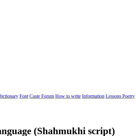
ictionary
Font
Caste
Forum
How to write
Information
Lessons
Poetry
anguage (Shahmukhi script)