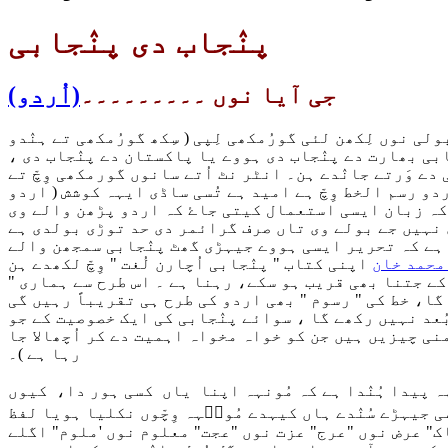
پنٛجاب دی پنٛجابی
جی آیا نوں ۔۔۔۔۔۔۔۔۔
(اُردو)
 نوں لِکھن لئی گورُمکھی لِپی ( سِکھ گورُمکھی تے ہنٛدو
ابی بھارت دے پنٛجاب دی ہووے یا پاکستان دے پنٛجاب دی ،
دے وَرتے جانٛدے ہن۔ انٹر نٹ اُتے سانوں گورمکھی وِچّ تے
دو رسم الخط وِچّ ہے امید ہے تُسی ساڈی ایہہ کوشش ( اردو
ے کہ زبان ایسی استعمال کیتی جاۓ کہ اردو پڑھن والے وی
 نہیں جے بولے وی تاں صرف گرائمر دی حد توڑی بولدی ہے
ی ہے کہ تحریر ایسی ہووے جیہڑی گھٹ پنٛجابی سمجھن والے
محمد خان
" اگر یہ نقطہ ماسکہ مدنظر رکھا جائے کہ ہم نے ہر طرح سے یہ کوشش کرنی ہے کہ اپنی قومی زبان اردو کی املاء کے جتنا بھی قریب ہو سکے، رہنا ہے ۔ اس طرح سے ہماری
، خط کی " رسوم " بھی اردو کی طرح ہی تقریباً رہیں گی
 پنٛجابی کی ایک خصوصیت کے جو Tone یعنی گمک میں پائی جاتی ہے ( باقیماندہ تمام تلفظ کے فرق، مثلاً منحرفہ نُون یا
ضمنی چیزیں ہیں جن کو خواہ مخواہ اہمیت دے کر اُچھالا جا
رہا ہے )۔
پیدا ہُنٛدا ہے کہ مُونہہ اپنا یاں کسی ہور دا، کیوں
 جیہڑے سُنٛدے ہاں کیہدے مُون٘ہہ وِچّوں نکلیا ہویا لفظ
" عرض نوں "عرج" عزت نوں "عجت" معلوم نوں 'ملوم" اگلے