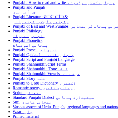
Punjabi : How to read and write پنجابی کسطرح پڑھیئے
Punjabi and Punjab
جی آیا نوں
Punjabi Literature ਪੰਜਾਬੀ ਸਾਹਿਤ&
پنجابی ساہت، پنجابی ادب
Punjabi of East and West Punjabs مشرقی او
Punjabi Philology
پنجابی ادبیات
Punjabi Phonetics
پنجابی اصوتیات
Punjabi Prose نثری ادب
Punjabi Qaida- 1 پنجابی قاعدہ
Punjabi Script and Punjabi Language
Punjabi Shahmukh:Script Terms
Punjabi Shahmukhi : Tone گمک
Punjabi Shahmukhi: Vowels حرف علت
Punjabi Story قصّے
Punjabi to Urdu Dictionary ڈکشنری
Romantic poetry رومانوی شاعری
Script لکھائی
Standard Punjabi Dialect سیٹینڈرڈ پنجابی
Sufi پنجابی شاعری
Various aspect of Urdu, Punjabi, regional languages and nationa
Waar وَار
Printed material