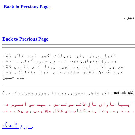
Back to Previous Page
کھوج
Back to Previous Page
دُنیا جِیون چار دِیہاڑے کون کسے نال رُسّے
جَیں وَل وَنجاں، مَوت تَنے وَل جیون کوئی نہ دَسّے
سر پر لَدنا ایس جہانوں، رہنا تاں ناہیں کِسّے
کہے حُسین فقیر سائیں دا، مَوت وَٹیندڑی رَسّے
شاہ حسین
( اگر غلطی محسوس ہووے تاں ضرور دَسو۔ شکریہ
matbukh@g
ایتھے لکھے گئے کئی مضمون پنجابی وکیپیڈیا تے ا
مقام هے۔ یاد رهووے ایهه کتاب دی شکل وچ چھپ وی
بیٹھک