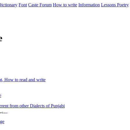
ictionary
Font
Caste
Forum
How to write
Information
Lessons
Poetry
e
t, How to read and write
e
erent from other Dialects of Punjabi
پنجابی کے لِسانی رابطے ، تاریخ و اِرتقا کے پس منظر میں
age