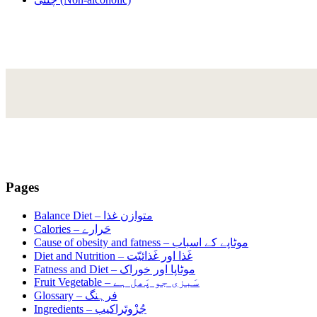
Pages
Balance Diet –
متوازن غذا
Calories –
حَرارے
Cause of obesity and fatness –
موٹاپے کے اسباب
Diet and Nutrition –
غَذا اور غَذائیّت
Fatness and Diet –
موٹاپا اور خوراک
Fruit Vegetable –
سَبزی جو پَھل ہے
Glossary –
فرہنگ
Ingredients –
جُزْوتَراکیب