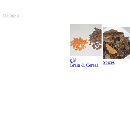
Matbukh
اناج
Spices
Grain & Cereal