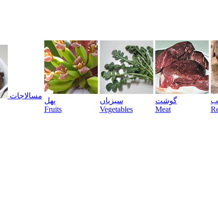
مسالاجات
یب
گوشت
سبزیاں
پھل
Fruits
Vegetables
Meat
Re