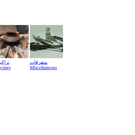
متفرقات
تراک
cipes
Miscellaneous