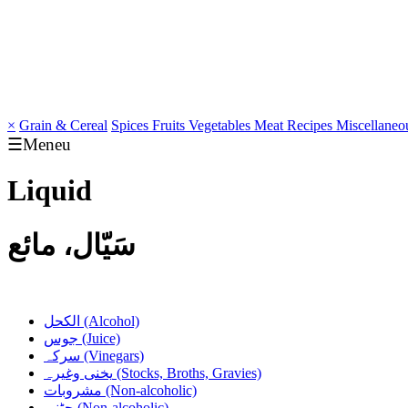
×
Grain & Cereal
Spices
Fruits
Vegetables
Meat
Recipes
Miscellaneo
☰Meneu
Liquid
سَیّال، مائع
الکحل
(Alcohol)
جوس
(Juice)
سرکہ
(Vinegars)
یخنی وغیرہ
(Stocks, Broths, Gravies)
مشروبات
(Non-alcoholic)
چٹنی
(Non-alcoholic)