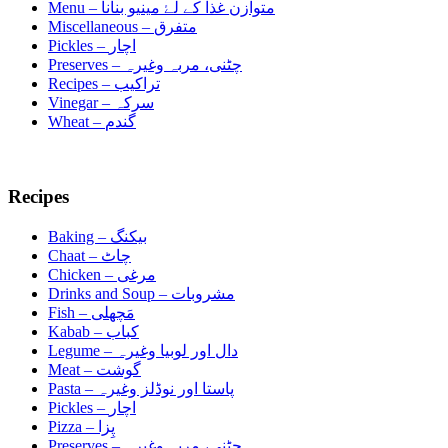
Menu –
متوازن غذا کے لۓ مینیو بنانا
Miscellaneous –
متفرق
Pickles –
اچار
Preserves –
چٹنی، مربہ وغیرہ
Recipes –
تراکیب
Vinegar –
سرکہ
Wheat –
گندم
Recipes
Baking –
بیکنگ
Chaat –
چاٹ
Chicken –
مرغی
Drinks and Soup –
مشروبات
Fish –
مَچھلی
Kabab –
کباب
Legume –
دال اور لوبیا وغیرہ
Meat –
گوشت
Pasta –
پاستا اور نوڈلز وغیرہ
Pickles –
اچار
Pizza –
پِزا
Preserves –
چٹنی، مربہ وغیرہ