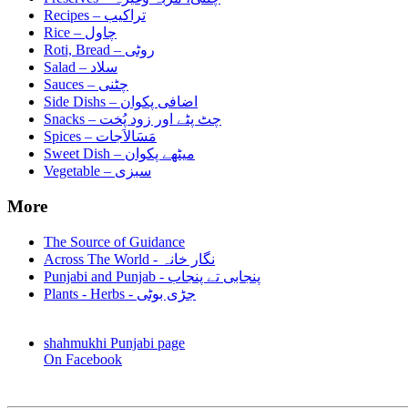
Recipes –
تراکیب
Rice –
چاول
Roti, Bread –
روٹی
Salad –
سلاد
Sauces –
چٹنی
Side Dishs –
اضافی پکوان
Snacks –
چٹ پٹے اور زود پُخت
Spices –
مَسَالاَجات
Sweet Dish –
میٹھے پکوان
Vegetable –
سبزی
More
The Source of Guidance
Across The World - نگار خانہ
Punjabi and Punjab - پنجابی تے پنجاب
Plants - Herbs - جڑی بوٹی
shahmukhi Punjabi page
On Facebook