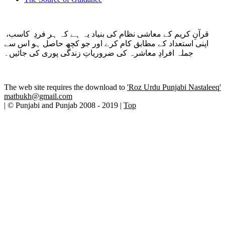
قرآنِ کریم کے معاشی نظام کی بنیاد یہ ہے کہ ہر فردِ کاسب،
اپنی استعداد کے مطابق کام کرے اور جو کچھ حاصل ہو اس سے
جملہ افرادِ معاشرہ کی ضروریاتِ زندگی پوری کی جائیں۔
The web site requires the download to
'Roz Urdu Punjabi Nastaleeq'
matbukh@gmail.com
| © Punjabi and Punjab 2008 - 2019 |
Top