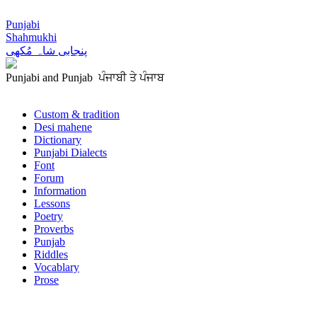
Punjabi
Shahmukhi
پنجابی شاہ مُکھی
Punjabi and Punjab ਪੰਜਾਬੀ ਤੇ ਪੰਜਾਬ
Custom & tradition
Desi mahene
Dictionary
Punjabi Dialects
Font
Forum
Information
Lessons
Poetry
Proverbs
Punjab
Riddles
Vocablary
Prose