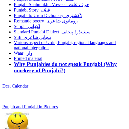
Punjabi Shahmukhi: Vowels حرف علت
Punjabi Story قصّے
Punjabi to Urdu Dictionary ڈکشنری
Romantic poetry رومانوی شاعری
Script لکھائی
Standard Punjabi Dialect سیٹینڈرڈ پنجابی
Sufi پنجابی شاعری
Various aspect of Urdu, Punjabi, regional languages and
national integration
Waar وَار
Printed material
Why Punjabies do not speak Punjabi (Why
mockery of Punjabi?)
Desi Calendar
Punjab and Punjabi in Pictures