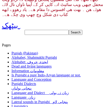
محفل جیهی ویب سائیٹ اتے کاپی کر کے آپنیا ناواں نال لائے
هوئے هن ۔ بهت هی افسوس دا مقام هے۔ یاد رهووے ایهه
کتاب دی شکل وچ چھپ وی چکے هے۔
بیٹھک
Pages
Punjab (Pakistan)
Alphabet, Shahmukhi Punjabi
Alphabet ابجدی حروف
Dead and living languages
Information معلومات
Is Punjabi a pure Indo-Aryan language or not.
Language and Conception
Punjabi Dialects
پنجابی بولیاں
Language and Dialect زبان تے بولی
Language زبان
Lateral sounds in Punjabi پنجابی لام
Linguistics