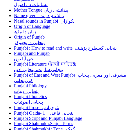
لسانیات دے اصول
Mother Tongue پیدائشی زبان
Name giver پہلا نام دہندہ
Nasal sounds in Punjabi نکوازاں
Origin of Language
زبان دا مڈھ
Origin of Punjab
پنجابی دا پچھوکڑ
Punjabi : How to read and write پنجابی کسطرح پڑھیئے
Punjabi and Punjab
جی آیا نوں
Punjabi Literature ਪੰਜਾਬੀ ਸਾਹਿਤ&
پنجابی ساہت، پنجابی ادب
Punjabi of East and West Punjabs مشرقی اور مغربی پنجاب
کی پنجابی
Punjabi Philology
پنجابی ادبیات
Punjabi Phonetics
پنجابی اصوتیات
Punjabi Prose نثری ادب
Punjabi Qaida- 1 پنجابی قاعدہ
Punjabi Script and Punjabi Language
Punjabi Shahmukh:Script Terms
Punjabi Shahmukhi : Tone گمک