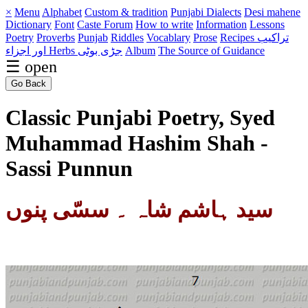
×
Menu
Alphabet
Custom & tradition
Punjabi Dialects
Desi mahene
Dictionary
Font
Caste
Forum
How to write
Information
Lessons
Poetry
Proverbs
Punjab
Riddles
Vocablary
Prose
Recipes تراکیب
اور اجزاء
Herbs جڑی بوٹی
Album
The Source of Guidance
☰ open
Go Back
Classic Punjabi Poetry, Syed
Muhammad Hashim Shah -
Sassi Punnun
سید ہاشم شاہ ۔ سسّی پنوں