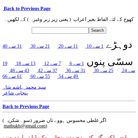
Back to Previous Page
کھوج کے لئے الفاظ بغیر اعراب ( یعنی زیر زبر وغیرہ ) کے لکھیں۔
دوہڑے
1 سے 10
11 سے 20
21 سے 30
31 سے 40
سسّی پنوں
19
13 سے 18
7 سے 12
1 سے 6
سے 24
25 سے 30
31 سے 36
37 سے 42
43 سے 48
61 سے 66
49 سے 54
55 سے 60
سید محمد ہاشم شاہ
پنجابی شاعر
Back to Previous Page
( اگر غلطی محسوس ہووے تاں ضرور دَسو۔ شکریہ
matbukh@gmail.com
)
ایتھے لکھے گئے کئی مضمون پنجابی وکیپیڈیا تے اردو ویب