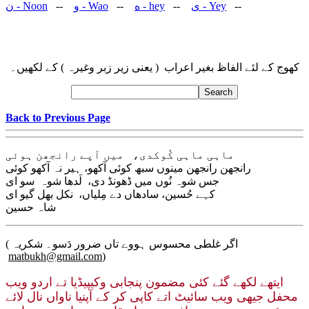
ن
- Noon
--
و
- Wao
--
ه
- hey
--
ی
- Yey
--
کھوج کے لئے الفاظ بغیر اعراب ( یعنی زیر زبر وغیرہ ) کے لکھیں۔
Back to Previous Page
ماہی ماہی کُوکدی، میں آپے رانجھن ہوئی
رانجھن رانجھن مینوں سبھ کوئی آکھو، ہیر نہ آکھو کوئی
جس شوہ نُوں میں ڈھونڈ دی، لَدھا شوہ سو ای
کہے حُسین، سادھاں دے مِلیاں، نکل بھل گیو ای
شاہ حسین
( اگر غلطی محسوس ہووے تاں ضرور دَسو۔ شکریہ
matbukh@gmail.com
)
ایتھے لکھے گئے کئی مضمون پنجابی وکیپیڈیا تے اردو ویب
محفل جیهی ویب سائیٹ اتے کاپی کر کے آپنیا ناواں نال لائے