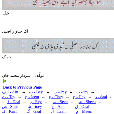
حُقّہ
اک جناو ر اصلی
جونک
مولّف : سردار محمد خاں
Back to Previous Page
الف
- Alif
--
ب
- Bey
--
پ
- Pey
--
ت
- tey
--
ٹ
- Tey
--
ج
- Jeem
--
چ
- Chey
--
ح
- Hey
--
د
- daal
-
-
ڈ
- Daal
--
ر
- Rey
--
س
- Seen
--
ش
- Sheen
--
ص
- Soad
--
ط
- toey
--
ع
- Aain
--
ق
- Qaaf
--
ک
- Kaaf
--
گ
- Gaaf
--
ل
- Laam
--
م
- Meem
--