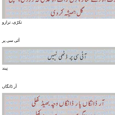
تکڑی، ترازو
آئی سی پر
نِیند
آر ڈانگاں