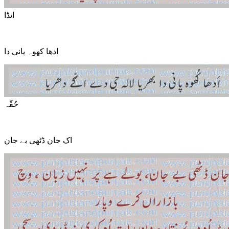
انڈا
ادھا کھوہ پانی دا
حُقّہ
اک جان ڈٹھی بے جان