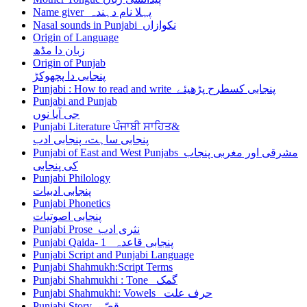
Name giver پہلا نام دہندہ
Nasal sounds in Punjabi نکوازاں
Origin of Language
زبان دا مڈھ
Origin of Punjab
پنجابی دا پچھوکڑ
Punjabi : How to read and write پنجابی کسطرح پڑھیئے
Punjabi and Punjab
جی آیا نوں
Punjabi Literature ਪੰਜਾਬੀ ਸਾਹਿਤ&
پنجابی ساہت، پنجابی ادب
Punjabi of East and West Punjabs مشرقی اور مغربی پنجاب
کی پنجابی
Punjabi Philology
پنجابی ادبیات
Punjabi Phonetics
پنجابی اصوتیات
Punjabi Prose نثری ادب
Punjabi Qaida- 1 پنجابی قاعدہ
Punjabi Script and Punjabi Language
Punjabi Shahmukh:Script Terms
Punjabi Shahmukhi : Tone گمک
Punjabi Shahmukhi: Vowels حرف علت
Punjabi Story قصّے