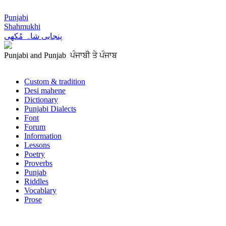
Punjabi
Shahmukhi
پنجابی شاہ مُکھی
Punjabi and Punjab ਪੰਜਾਬੀ ਤੇ ਪੰਜਾਬ
Custom & tradition
Desi mahene
Dictionary
Punjabi Dialects
Font
Forum
Information
Lessons
Poetry
Proverbs
Punjab
Riddles
Vocablary
Prose