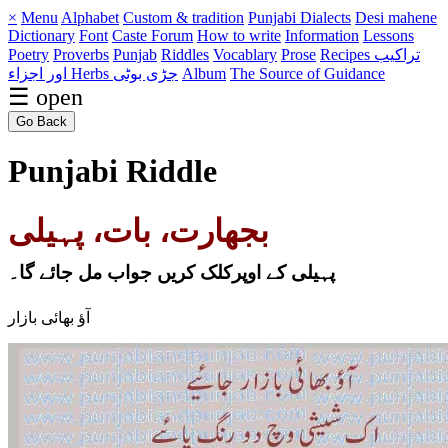
×
Menu
Alphabet
Custom & tradition
Punjabi Dialects
Desi mahene
Dictionary
Font
Caste
Forum
How to write
Information
Lessons
Poetry
Proverbs
Punjab
Riddles
Vocablary
Prose
Recipes تراکیب
اور اجزاء
Herbs جڑی بوٹی
Album
The Source of Guidance
☰ open
Go Back
Punjabi Riddle
بجھارت، بات، پہیلی
پہیلی کے اوپرکلک کریں جواب مل جائے گا۔
آؤ بھائی بازار