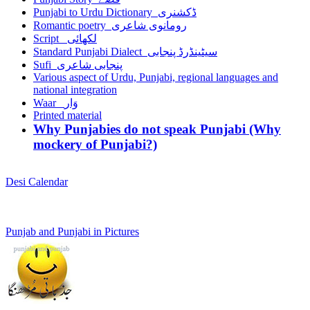
Punjabi to Urdu Dictionary ڈکشنری
Romantic poetry رومانوی شاعری
Script لکھائی
Standard Punjabi Dialect سیٹینڈرڈ پنجابی
Sufi پنجابی شاعری
Various aspect of Urdu, Punjabi, regional languages and
national integration
Waar وَار
Printed material
Why Punjabies do not speak Punjabi (Why
mockery of Punjabi?)
Desi Calendar
Punjab and Punjabi in Pictures