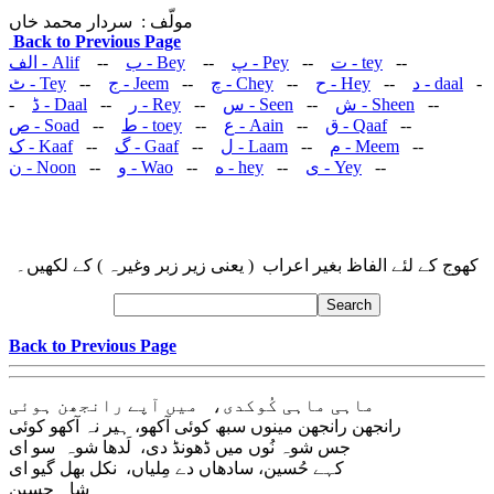
مولّف : سردار محمد خاں
Back to Previous Page
الف
- Alif
--
ب
- Bey
--
پ
- Pey
--
ت
- tey
--
ٹ
- Tey
--
ج
- Jeem
--
چ
- Chey
--
ح
- Hey
--
د
- daal
-
-
ڈ
- Daal
--
ر
- Rey
--
س
- Seen
--
ش
- Sheen
--
ص
- Soad
--
ط
- toey
--
ع
- Aain
--
ق
- Qaaf
--
ک
- Kaaf
--
گ
- Gaaf
--
ل
- Laam
--
م
- Meem
--
ن
- Noon
--
و
- Wao
--
ه
- hey
--
ی
- Yey
--
کھوج کے لئے الفاظ بغیر اعراب ( یعنی زیر زبر وغیرہ ) کے لکھیں۔
Back to Previous Page
ماہی ماہی کُوکدی، میں آپے رانجھن ہوئی
رانجھن رانجھن مینوں سبھ کوئی آکھو، ہیر نہ آکھو کوئی
جس شوہ نُوں میں ڈھونڈ دی، لَدھا شوہ سو ای
کہے حُسین، سادھاں دے مِلیاں، نکل بھل گیو ای
شاہ حسین