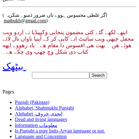
( اگر غلطی محسوس ہووے تاں ضرور دَسو۔ شکریہ
matbukh@gmail.com
)
ایتھے لکھے گئے کئی مضمون پنجابی وکیپیڈیا تے اردو ویب
محفل جیهی ویب سائیٹ اتے کاپی کر کے آپنیا ناواں نال لائے
هوئے هن ۔ بهت هی افسوس دا مقام هے۔ یاد رهووے ایهه
کتاب دی شکل وچ چھپ وی چکے هے۔
بیٹھک
Pages
Punjab (Pakistan)
Alphabet, Shahmukhi Punjabi
Alphabet ابجدی حروف
Dead and living languages
Information معلومات
Is Punjabi a pure Indo-Aryan language or not.
Language and Conception