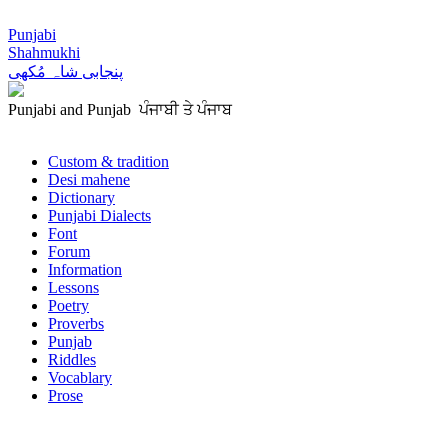
Punjabi
Shahmukhi
پنجابی شاہ مُکھی
Punjabi and Punjab ਪੰਜਾਬੀ ਤੇ ਪੰਜਾਬ
Custom & tradition
Desi mahene
Dictionary
Punjabi Dialects
Font
Forum
Information
Lessons
Poetry
Proverbs
Punjab
Riddles
Vocablary
Prose