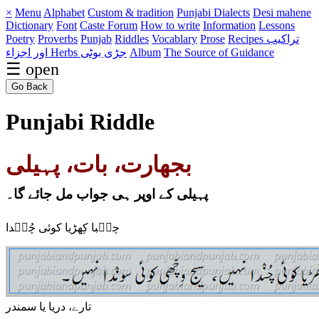
×
Menu
Alphabet
Custom & tradition
Punjabi Dialects
Desi mahene
Dictionary
Font
Caste
Forum
How to write
Information
Lessons
Poetry
Proverbs
Punjab
Riddles
Vocablary
Prose
Recipes تراکیب
اور اجزاء
Herbs جڑی بوٹی
Album
The Source of Guidance
☰ open
Go Back
Punjabi Riddle
بجھارت، بات، پہیلی
پہیلی کے اوپر ہی جواب مل جائے گا۔
چن٘با کِھڑیا کوئی چُنٛدا
تارے، دریا یا سمندر