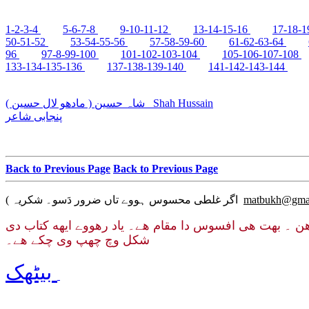
1-2-3-4
5-6-7-8
9-10-11-12
13-14-15-16
17-18-1
50-51-52
53-54-55-56
57-58-59-60
61-62-63-64
96
97-8-99-100
101-102-103-104
105-106-107-108
133-134-135-136
137-138-139-140
141-142-143-144
شاہ حسین ( مادھو لال حسین )
Shah Hussain
پنجابی شاعر
Back to Previous Page
Back to Previous Page
( اگر غلطی محسوس ہووے تاں ضرور دَسو۔ شکریہ
matbukh@gma
ئے هن ۔ بهت هی افسوس دا مقام هے۔ یاد رهووے ایهه کتاب دی
شکل وچ چھپ وی چکے هے۔
بیٹھک