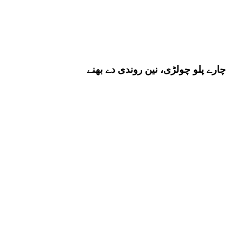
چارے پلو چولڑی، نین روندی دے بھنے