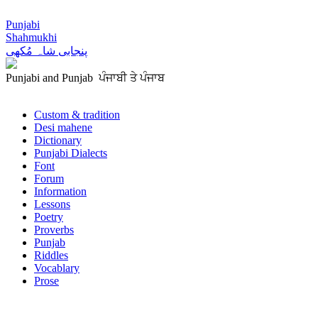
Punjabi
Shahmukhi
پنجابی شاہ مُکھی
Punjabi and Punjab ਪੰਜਾਬੀ ਤੇ ਪੰਜਾਬ
Custom & tradition
Desi mahene
Dictionary
Punjabi Dialects
Font
Forum
Information
Lessons
Poetry
Proverbs
Punjab
Riddles
Vocablary
Prose