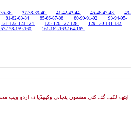
-35-36
37-38-39-40
41-42-43-44
45-46-47-48
49-
81-82-83-84
85-86-87-88
80-90-91-92
93-94-95-
121-122-123-124
125-126-127-128
129-130-131-132
157-158-159-160
161-162-163-164-165
ایتھے لکھے گئے کئی مضمون پنجابی وکیپیڈیا تے اردو ویب مح