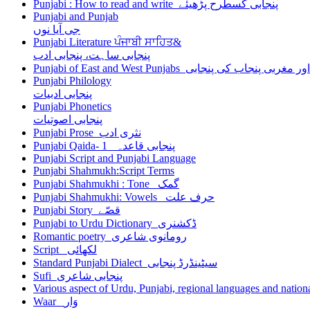
Punjabi : How to read and write پنجابی کسطرح پڑھیئے
Punjabi and Punjab
جی آیا نوں
Punjabi Literature ਪੰਜਾਬੀ ਸਾਹਿਤ&
پنجابی ساہت، پنجابی ادب
Punjabi of East and West Punjabs پنجاب کی پنجابی
Punjabi Philology
پنجابی ادبیات
Punjabi Phonetics
پنجابی اصوتیات
Punjabi Prose نثری ادب
Punjabi Qaida- 1 پنجابی قاعدہ
Punjabi Script and Punjabi Language
Punjabi Shahmukh:Script Terms
Punjabi Shahmukhi : Tone گمک
Punjabi Shahmukhi: Vowels حرف علت
Punjabi Story قصّے
Punjabi to Urdu Dictionary ڈکشنری
Romantic poetry رومانوی شاعری
Script لکھائی
Standard Punjabi Dialect سیٹینڈرڈ پنجابی
Sufi پنجابی شاعری
Various aspect of Urdu, Punjabi, regional languages and nationa
Waar وَار