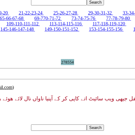
9-20
21-22-23-24
25-26-27-28
29-30-31-32
33-34
65-66-67-68
69-770-71-72
73-74-75-76
77-78-79-80
109-110-111-112
113-114-115-116
117-118-119-120
145-146-147-148
149-150-151-152
153-154-155-156
278554
il.com
)
فل جیهی ویب سائیٹ اتے کاپی کر کے آپنیا ناواں نال لائے هو