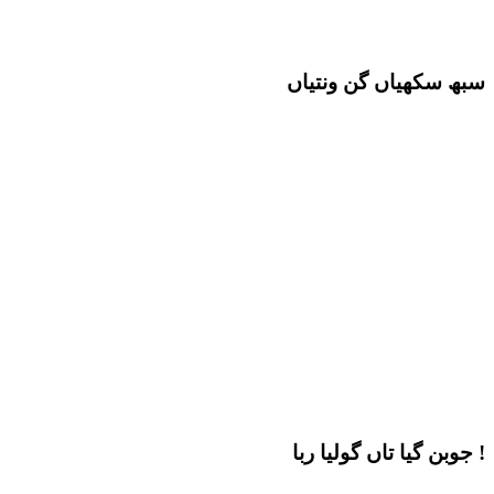
سبھ سکھیاں گن ونتیاں
جوبن گیا تاں گولیا ربا !