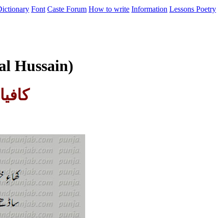
ictionary
Font
Caste
Forum
How to write
Information
Lessons
Poetry
l Hussain)
کاف )