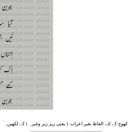
کھوج کے لئے الفاظ بغیر اعراب ( یعنی زیر زبر وغیرہ ) کے لکھیں۔