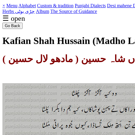
×
Menu
Alphabet
Custom & tradition
Punjabi Dialects
Desi mahene
D
Herbs جڑی بوٹی
Album
The Source of Guidance
☰ open
Go Back
Kafian Shah Hussain (Madho La
یاں شاہ حسین ( مادھو لال حسین