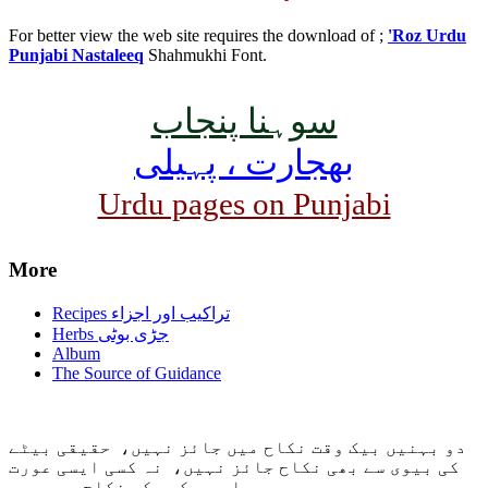
For better view the web site requires the download of ;
'Roz Urdu
Punjabi Nastaleeq
Shahmukhi Font.
سوہنا پنجاب
بھجارت ، پہیلی
Urdu pages on Punjabi
More
Recipes تراکیب اور اجزاء
Herbs جڑی بوٹی
Album
The Source of Guidance
دو بہنیں بیک وقت نکاح میں جائز نہیں، حقیقی بیٹے
کی بیوی سے بھی نکاح جائز نہیں، نہ کسی ایسی عورت
سے جو پہلے ہی کسی کے نکاح میں ہو۔