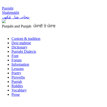
Punjabi
Shahmukhi
پنجابی شاہ مُکھی
Punjabi and Punjab ਪੰਜਾਬੀ ਤੇ ਪੰਜਾਬ
Custom & tradition
Desi mahene
Dictionary
Punjabi Dialects
Font
Forum
Information
Lessons
Poetry
Proverbs
Punjab
Riddles
Vocablary
Prose