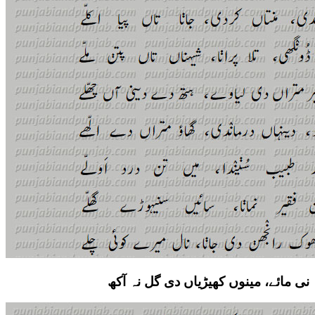
نی مائے، مینوں کھیڑیاں دی گل نہ آکھ