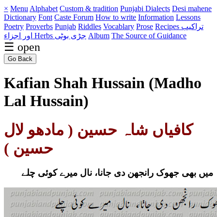
×
Menu
Alphabet
Custom & tradition
Punjabi Dialects
Desi mahene
Dictionary
Font
Caste
Forum
How to write
Information
Lessons
Poetry
Proverbs
Punjab
Riddles
Vocablary
Prose
Recipes تراکیب
اور اجزاء
Herbs جڑی بوٹی
Album
The Source of Guidance
☰ open
Go Back
Kafian Shah Hussain (Madho
Lal Hussain)
کافیاں شاہ حسین ( مادھو لال
حسین )
میں بھی جھوک رانجھن دی جانا، نال میرے کوئی چلے