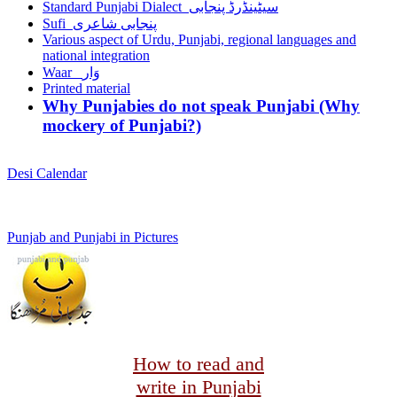
Standard Punjabi Dialect سیٹینڈرڈ پنجابی
Sufi پنجابی شاعری
Various aspect of Urdu, Punjabi, regional languages and
national integration
Waar وَار
Printed material
Why Punjabies do not speak Punjabi (Why
mockery of Punjabi?)
Desi Calendar
Punjab and Punjabi in Pictures
How to read and
write in Punjabi