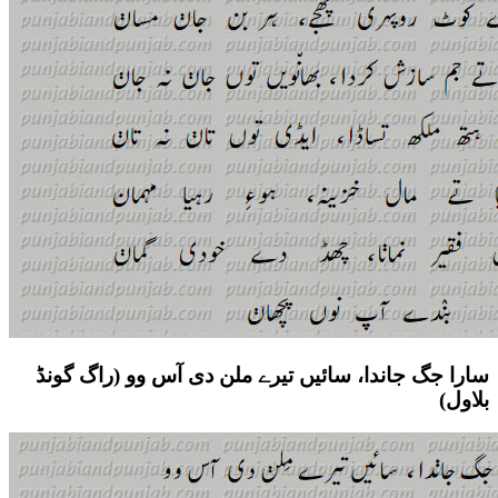
سارا جگ جاندا، سائیں تیرے ملن دی آس وو (راگ گونڈ
بلاول)