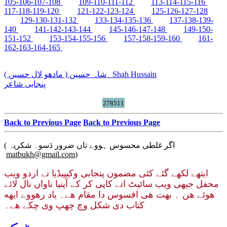
105-106-107-108
109-110-111-112
113-114-115-116
117-118-119-120
121-122-123-124
125-126-127-128
129-130-131-132
133-134-135-136
137-138-139-
140
141-142-143-144
145-146-147-148
149-150-
151-152
153-154-155-156
157-158-159-160
161-
162-163-164-165
شاہ حسین ( مادھو لال حسین )
Shah Hussain
پنجابی شاعر
278511
Back to Previous Page
Back to Previous Page
( اگر غلطی محسوس ہووے تاں ضرور دَسو۔ شکریہ
matbukh@gmail.com
)
ایتھے لکھے گئے کئی مضمون پنجابی وکیپیڈیا تے اردو ویب
محفل جیهی ویب سائیٹ اتے کاپی کر کے آپنیا ناواں نال لائے
هوئے هن ۔ بهت هی افسوس دا مقام هے۔ یاد رهووے ایهه
کتاب دی شکل وچ چھپ وی چکے هے۔