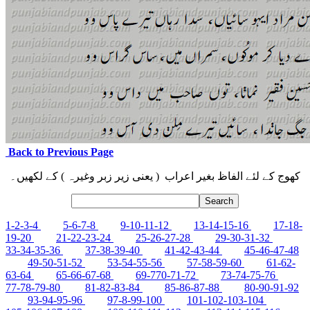
Back to Previous Page
کھوج کے لئے الفاظ بغیر اعراب ( یعنی زیر زبر وغیرہ ) کے لکھیں۔
1-2-3-4
5-6-7-8
9-10-11-12
13-14-15-16
17-18-
19-20
21-22-23-24
25-26-27-28
29-30-31-32
33-34-35-36
37-38-39-40
41-42-43-44
45-46-47-48
49-50-51-52
53-54-55-56
57-58-59-60
61-62-
63-64
65-66-67-68
69-770-71-72
73-74-75-76
77-78-79-80
81-82-83-84
85-86-87-88
80-90-91-92
93-94-95-96
97-8-99-100
101-102-103-104