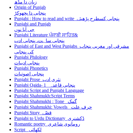
زبان دا مڈھ
Origin of Punjab
پنجابی دا پچھوکڑ
Punjabi : How to read and write پنجابی کسطرح پڑھیئے
Punjabi and Punjab
جی آیا نوں
Punjabi Literature ਪੰਜਾਬੀ ਸਾਹਿਤ&
پنجابی ساہت، پنجابی ادب
Punjabi of East and West Punjabs مشرقی اور مغربی پنجاب
کی پنجابی
Punjabi Philology
پنجابی ادبیات
Punjabi Phonetics
پنجابی اصوتیات
Punjabi Prose نثری ادب
Punjabi Qaida- 1 پنجابی قاعدہ
Punjabi Script and Punjabi Language
Punjabi Shahmukh:Script Terms
Punjabi Shahmukhi : Tone گمک
Punjabi Shahmukhi: Vowels حرف علت
Punjabi Story قصّے
Punjabi to Urdu Dictionary ڈکشنری
Romantic poetry رومانوی شاعری
Script لکھائی