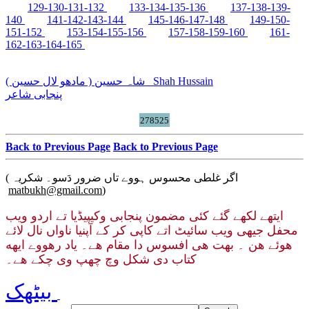
129-130-131-132
133-134-135-136
137-138-139-
140
141-142-143-144
145-146-147-148
149-150-
151-152
153-154-155-156
157-158-159-160
161-
162-163-164-165
شاہ حسین ( مادھو لال حسین )
Shah Hussain
پنجابی شاعر
278525
Back to Previous Page
Back to Previous Page
( اگر غلطی محسوس ہووے تاں ضرور دَسو۔ شکریہ
matbukh@gmail.com
)
ایتھے لکھے گئے کئی مضمون پنجابی وکیپیڈیا تے اردو ویب
محفل جیهی ویب سائیٹ اتے کاپی کر کے آپنیا ناواں نال لائے
هوئے هن ۔ بهت هی افسوس دا مقام هے۔ یاد رهووے ایهه
کتاب دی شکل وچ چھپ وی چکے هے۔
بیٹھک