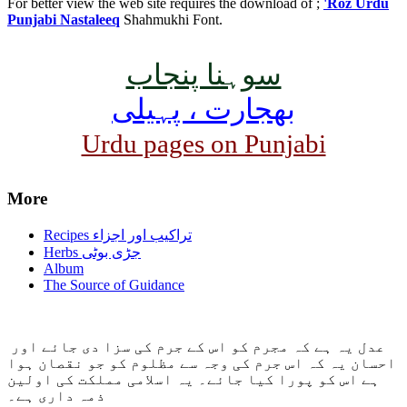
For better view the web site requires the download of ;
'Roz Urdu
Punjabi Nastaleeq
Shahmukhi Font.
سوہنا پنجاب
بھجارت ، پہیلی
Urdu pages on Punjabi
More
Recipes تراکیب اور اجزاء
Herbs جڑی بوٹی
Album
The Source of Guidance
عدل یہ ہے کہ مجرم کو اس کے جرم کی سزا دی جائے اور
احسان یہ کہ اس جرم کی وجہ سے مظلوم کو جو نقصان ہوا
ہے اس کو پورا کیا جائے۔ یہ اسلامی مملکت کی اولین
ذمہ داری ہے۔