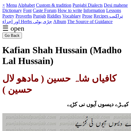
×
Menu
Alphabet
Custom & tradition
Punjabi Dialects
Desi mahene
Dictionary
Font
Caste
Forum
How to write
Information
Lessons
Poetry
Proverbs
Punjab
Riddles
Vocablary
Prose
Recipes تراکیب
اور اجزاء
Herbs جڑی بوٹی
Album
The Source of Guidance
☰ open
Go Back
Kafian Shah Hussain (Madho
Lal Hussain)
کافیاں شاہ حسین ( مادھو لال
حسین )
کیہڑے دیسوں آیوں نی کڑیے