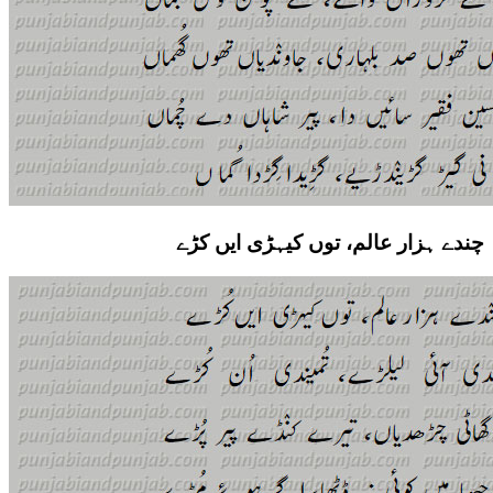
چندے ہزار عالم، توں کیہڑی ایں کڑے