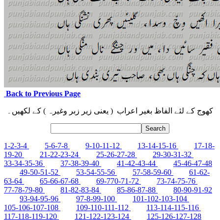
Back to Previous Page
کھوج کے لئے الفاظ بغیر اعراب ( یعنی زیر زبر وغیرہ ) کے لکھیں۔
1-2-3-4
5-6-7-8
9-10-11-12
13-14-15-16
17-18-
19-20
21-22-23-24
25-26-27-28
29-30-31-32
33-34-35-36
37-38-39-40
41-42-43-44
45-46-47-48
49-50-51-52
53-54-55-56
57-58-59-60
61-62-
63-64
65-66-67-68
69-770-71-72
73-74-75-76
77-78-79-80
81-82-83-84
85-86-87-88
80-90-91-92
93-94-95-96
97-8-99-100
101-102-103-104
105-106-107-108
109-110-111-112
113-114-115-116
117-118-119-120
121-122-123-124
125-126-127-128