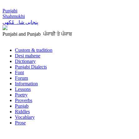
Punjabi
Shahmukhi
پنجابی شاہ مُکھی
Punjabi and Punjab ਪੰਜਾਬੀ ਤੇ ਪੰਜਾਬ
Custom & tradition
Desi mahene
Dictionary
Punjabi Dialects
Font
Forum
Information
Lessons
Poetry
Proverbs
Punjab
Riddles
Vocablary
Prose