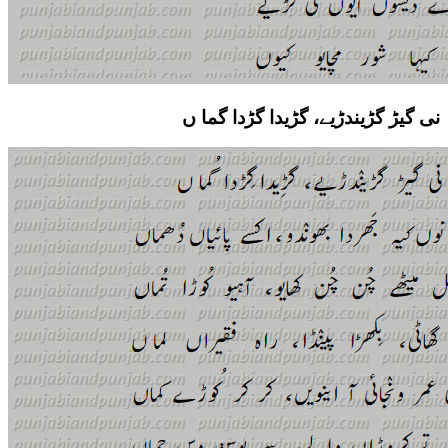
نی گیڑ گڑیندڑیے، گڑیدا گڑدا گما ں