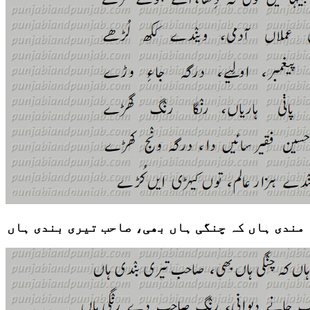
مندی ہاں کہ چنگی ہاں بھی، صاحب تیری بندی ہاں