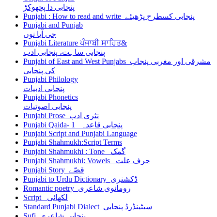
پنجابی دا پچھوکڑ
Punjabi : How to read and write پنجابی کسطرح پڑھیئے
Punjabi and Punjab
جی آیا نوں
Punjabi Literature ਪੰਜਾਬੀ ਸਾਹਿਤ&
پنجابی ساہت، پنجابی ادب
Punjabi of East and West Punjabs مشرقی اور مغربی پنجاب
کی پنجابی
Punjabi Philology
پنجابی ادبیات
Punjabi Phonetics
پنجابی اصوتیات
Punjabi Prose نثری ادب
Punjabi Qaida- 1 پنجابی قاعدہ
Punjabi Script and Punjabi Language
Punjabi Shahmukh:Script Terms
Punjabi Shahmukhi : Tone گمک
Punjabi Shahmukhi: Vowels حرف علت
Punjabi Story قصّے
Punjabi to Urdu Dictionary ڈکشنری
Romantic poetry رومانوی شاعری
Script لکھائی
Standard Punjabi Dialect سیٹینڈرڈ پنجابی
Sufi پنجابی شاعری