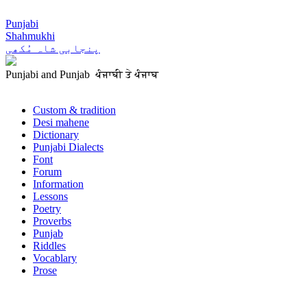
Punjabi
Shahmukhi
پنجابی شاہ مُکھی
Punjabi and Punjab ਪੰਜਾਬੀ ਤੇ ਪੰਜਾਬ
Custom & tradition
Desi mahene
Dictionary
Punjabi Dialects
Font
Forum
Information
Lessons
Poetry
Proverbs
Punjab
Riddles
Vocablary
Prose