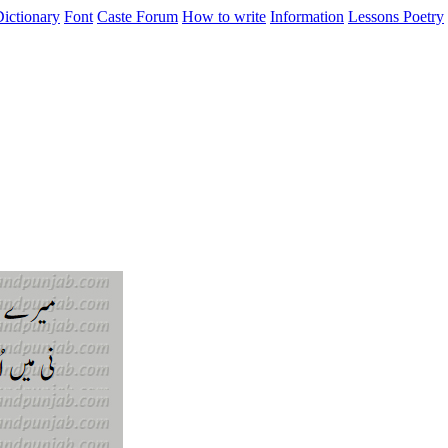
ictionary
Font
Caste
Forum
How to write
Information
Lessons
Poetry