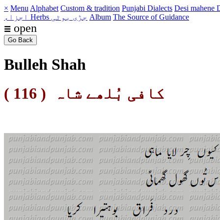
×
Menu
Alphabet
Custom & tradition
Punjabi Dialects
Desi mahene
D
The Source of Guidance
Album
Herbs جڑی بوٹی
اجزاء
☰ open
Go Back
Bulleh Shah
کافی بُلھے شاہ
( 116 )