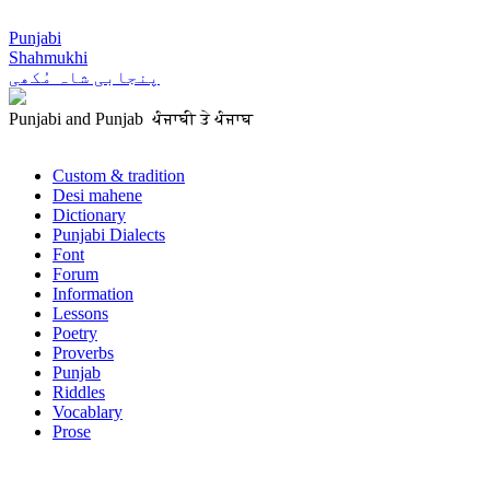
Punjabi
Shahmukhi
پنجابی شاہ مُکھی
Punjabi and Punjab ਪੰਜਾਬੀ ਤੇ ਪੰਜਾਬ
Custom & tradition
Desi mahene
Dictionary
Punjabi Dialects
Font
Forum
Information
Lessons
Poetry
Proverbs
Punjab
Riddles
Vocablary
Prose