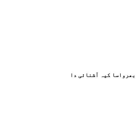
بھرواسا کیہ آشنائی دا