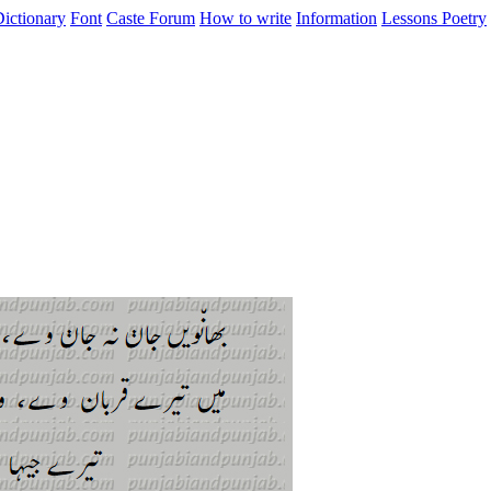
ictionary
Font
Caste
Forum
How to write
Information
Lessons
Poetry