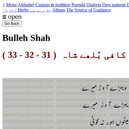
×
Menu
Alphabet
Custom & tradition
Punjabi Dialects
Desi mahene
D
The Source of Guidance
Album
Herbs جڑی بوٹی
اجزاء
☰ open
Go Back
Bulleh Shah
کافی بُلھے شاہ ( 31 - 32 - 33 )