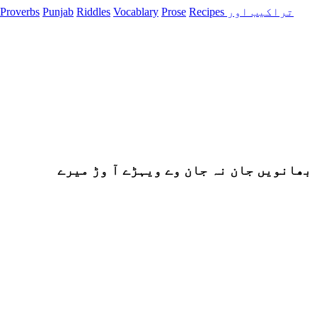
Recipes تراکیب اور
Prose
Vocablary
Riddles
Punjab
Proverbs
بھانویں جان نہ جان وے ویہڑے آ وڑ میرے