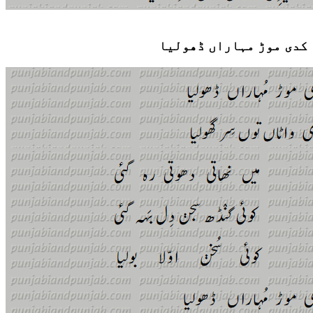
کدی موڑ مہاراں ڈھولیا