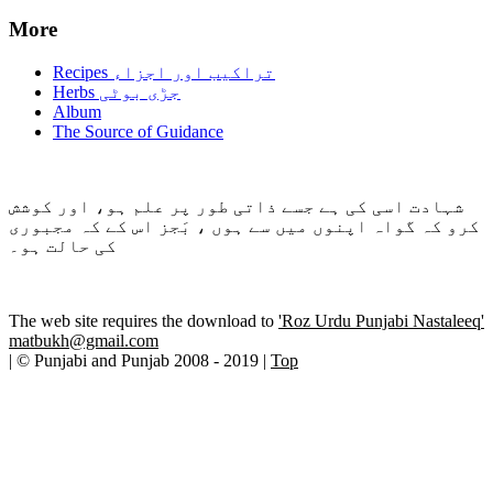
More
Recipes تراکیب اور اجزاء
Herbs جڑی بوٹی
Album
The Source of Guidance
شہادت اسی کی ہے جسے ذاتی طور پر علم ہو، اور کوشش
کرو کہ گواہ اپنوں میں سے ہوں ، بَجز اس کے کہ مجبوری
کی حالت ہو۔
The web site requires the download to
'Roz Urdu Punjabi Nastaleeq'
matbukh@gmail.com
| © Punjabi and Punjab 2008 - 2019 |
Top