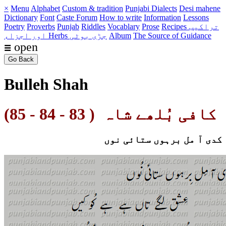
×
Menu
Alphabet
Custom & tradition
Punjabi Dialects
Desi mahene
Dictionary
Font
Caste
Forum
How to write
Information
Lessons
Recipes تراکیب
Prose
Vocablary
Riddles
Punjab
Proverbs
Poetry
The Source of Guidance
Album
Herbs جڑی بوٹی
اور اجزاء
☰ open
Go Back
Bulleh Shah
کافی بُلھے شاہ ( 83 - 84 - 85)
کدی آ مل برہوں ستائی نوں