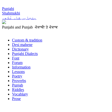
Punjabi
Shahmukhi
پنجابی شاہ مُکھی
Punjabi and Punjab ਪੰਜਾਬੀ ਤੇ ਪੰਜਾਬ
Custom & tradition
Desi mahene
Dictionary
Punjabi Dialects
Font
Forum
Information
Lessons
Poetry
Proverbs
Punjab
Riddles
Vocablary
Prose