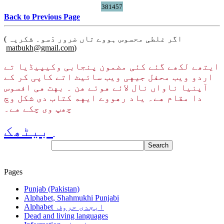
381457
Back to Previous Page
( اگر غلطی محسوس ہووے تاں ضرور دَسو۔ شکریہ
matbukh@gmail.com
)
ایتھے لکھے گئے کئی مضمون پنجابی وکیپیڈیا تے
اردو ویب محفل جیهی ویب سائیٹ اتے کاپی کر کے
آپنیا ناواں نال لائے هوئے هن ۔ بهت هی افسوس
دا مقام هے۔ یاد رهووے ایهه کتاب دی شکل وچ
چھپ وی چکے هے۔
بیٹھک
Pages
Punjab (Pakistan)
Alphabet, Shahmukhi Punjabi
Alphabet ابجدی حروف
Dead and living languages