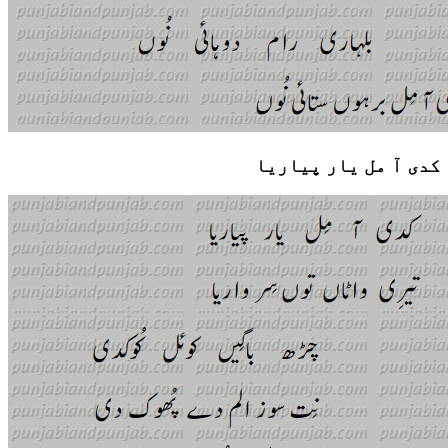
کدی آ مل یار پیاریا