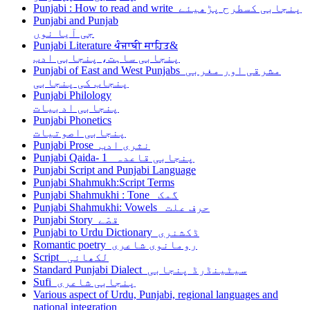
Punjabi : How to read and write پنجابی کسطرح پڑھیئے
Punjabi and Punjab
جی آیا نوں
Punjabi Literature ਪੰਜਾਬੀ ਸਾਹਿਤ&
پنجابی ساہت، پنجابی ادب
Punjabi of East and West Punjabs مشرقی اور مغربی
پنجاب کی پنجابی
Punjabi Philology
پنجابی ادبیات
Punjabi Phonetics
پنجابی اصوتیات
Punjabi Prose نثری ادب
Punjabi Qaida- 1 پنجابی قاعدہ
Punjabi Script and Punjabi Language
Punjabi Shahmukh:Script Terms
Punjabi Shahmukhi : Tone گمک
Punjabi Shahmukhi: Vowels حرف علت
Punjabi Story قصّے
Punjabi to Urdu Dictionary ڈکشنری
Romantic poetry رومانوی شاعری
Script لکھائی
Standard Punjabi Dialect سیٹینڈرڈ پنجابی
Sufi پنجابی شاعری
Various aspect of Urdu, Punjabi, regional languages and
national integration