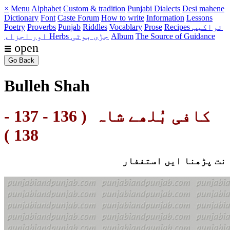
×
Menu
Alphabet
Custom & tradition
Punjabi Dialects
Desi mahene
Dictionary
Font
Caste
Forum
How to write
Information
Lessons
Recipes تراکیب
Prose
Vocablary
Riddles
Punjab
Proverbs
Poetry
The Source of Guidance
Album
Herbs جڑی بوٹی
اور اجزاء
☰ open
Go Back
Bulleh Shah
کافی بُلھے شاہ
( 136 - 137 -
138 )
نت پڑھنا ایں استغفار