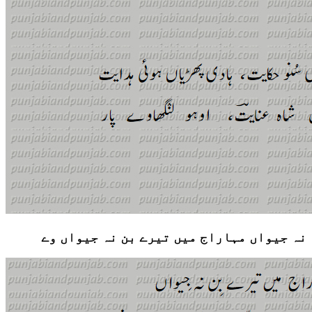
نہ جیواں مہاراج میں تیرے بن نہ جیواں وے