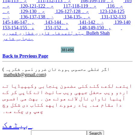
105
م ۔ 110-109-108
م ۔ 113-112-111
م ۔ 115-114
م ۔ 116
م ۔ 119-118-117
م ۔ 122-121-120
م ۔
125-124-123
م ۔ 128-127-126
م ۔ 130-129
م ۔
133-132-131
م ۔ -135-134
ن ۔ 138-137-136
ن ۔
140-139
ن ۔ 142-141
و ۔144-143
و ۔147-146-145
ه ۔155-154-153
و ۔150-149-148
ه ۔152-151
Bulleh Shah
سِیّد بُلھے شاہ قادِری شطاری قَصوری
پنجابی شاعر
381496
Back to Previous Page
( اگر غلطی محسوس ہووے تاں ضرور دَسو۔ شکریہ
matbukh@gmail.com
)
ایتھے لکھے گئے کئی مضمون پنجابی وکیپیڈیا تے
اردو ویب محفل جیهی ویب سائیٹ اتے کاپی کر کے
آپنیا ناواں نال لائے هوئے هن ۔ بهت هی افسوس
دا مقام هے۔ یاد رهووے ایهه کتاب دی شکل وچ
چھپ وی چکے هے۔
بیٹھک