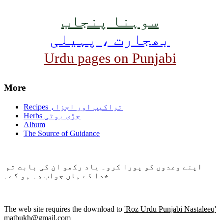
سوہنا پنجاب
بھجارت ، پہیلی
Urdu pages on Punjabi
More
Recipes تراکیب اور اجزاء
Herbs جڑی بوٹی
Album
The Source of Guidance
اپنے وعدوں کو پورا کرو۔ یاد رکھو ان کی بابت تم
خدا کے ہاں جواب دِہ ہو گے۔
The web site requires the download to
'Roz Urdu Punjabi Nastaleeq'
matbukh@gmail.com