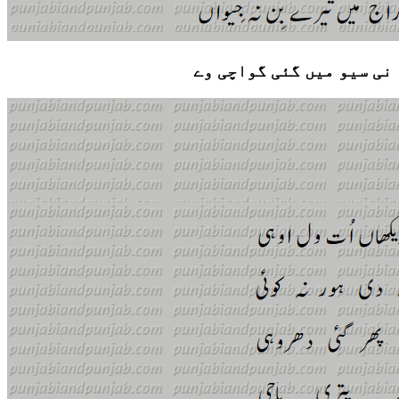
نی سیو میں گئی گواچی وے