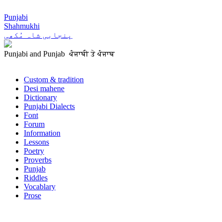
Punjabi
Shahmukhi
پنجابی شاہ مُکھی
Punjabi and Punjab ਪੰਜਾਬੀ ਤੇ ਪੰਜਾਬ
Custom & tradition
Desi mahene
Dictionary
Punjabi Dialects
Font
Forum
Information
Lessons
Poetry
Proverbs
Punjab
Riddles
Vocablary
Prose