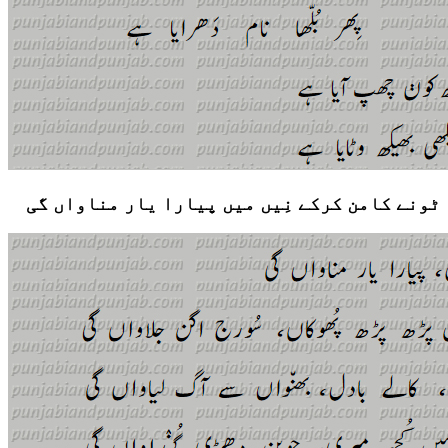
ٹونے کامن کرکے نِیں میں پیارا یار مناواں گی