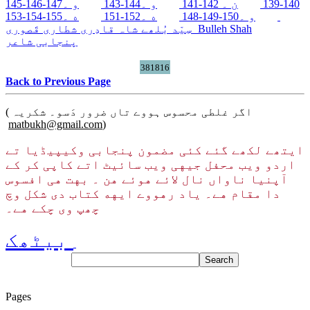
140-139
ن ۔ 142-141
و ۔144-143
و ۔147-146-145
ه ۔155-154-153
و ۔150-149-148
ه ۔152-151
Bulleh Shah
سِیّد بُلھے شاہ قادِری شطاری قَصوری
پنجابی شاعر
381816
Back to Previous Page
( اگر غلطی محسوس ہووے تاں ضرور دَسو۔ شکریہ
matbukh@gmail.com
)
ایتھے لکھے گئے کئی مضمون پنجابی وکیپیڈیا تے
اردو ویب محفل جیهی ویب سائیٹ اتے کاپی کر کے
آپنیا ناواں نال لائے هوئے هن ۔ بهت هی افسوس
دا مقام هے۔ یاد رهووے ایهه کتاب دی شکل وچ
چھپ وی چکے هے۔
بیٹھک
Pages