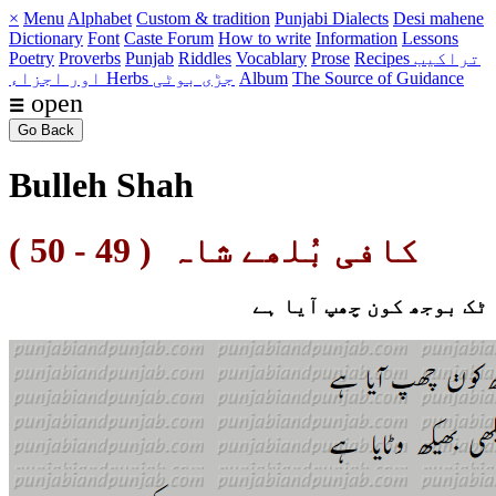
×
Menu
Alphabet
Custom & tradition
Punjabi Dialects
Desi mahene
Dictionary
Font
Caste
Forum
How to write
Information
Lessons
Recipes تراکیب
Prose
Vocablary
Riddles
Punjab
Proverbs
Poetry
The Source of Guidance
Album
Herbs جڑی بوٹی
اور اجزاء
☰ open
Go Back
Bulleh Shah
کافی بُلھے شاہ ( 49 - 50 )
ٹک بوجھ کون چھپ آیا ہے