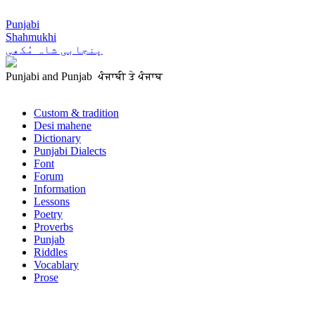
Punjabi
Shahmukhi
پنجابی شاہ مُکھی
Punjabi and Punjab ਪੰਜਾਬੀ ਤੇ ਪੰਜਾਬ
Custom & tradition
Desi mahene
Dictionary
Punjabi Dialects
Font
Forum
Information
Lessons
Poetry
Proverbs
Punjab
Riddles
Vocablary
Prose