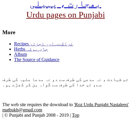
بھجارت ، پہیلی
Urdu pages on Punjabi
More
Recipes تراکیب اور اجزاء
Herbs جڑی بوٹی
Album
The Source of Guidance
تم شہادت ، نہ مدعی کی طرف سے دو نہ مدعا علیہ کی طرف
سے، تم خدا کی طرف سے گواہ بن کر کھڑے ہو۔
The web site requires the download to
'Roz Urdu Punjabi Nastaleeq'
matbukh@gmail.com
| © Punjabi and Punjab 2008 - 2019 |
Top