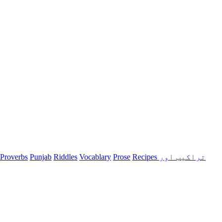
Recipes تراکیب اور
Prose
Vocablary
Riddles
Punjab
Proverbs