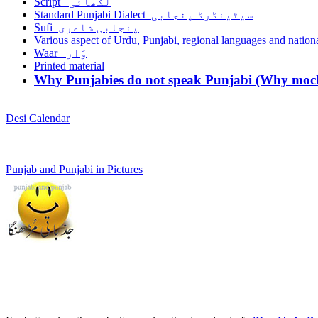
Script لکھائی
Standard Punjabi Dialect سیٹینڈرڈ پنجابی
Sufi پنجابی شاعری
Various aspect of Urdu, Punjabi, regional languages and nationa
Waar وَار
Printed material
Why Punjabies do not speak Punjabi (Why mock
Desi Calendar
Punjab and Punjabi in Pictures