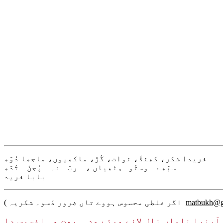
فریدا شکر، کھنڈّ، نوات، گُڑ، ماکھیوں، ماجھا دُوّھ
سبّھے وستُو مِٹھیاں ، ربّ نہ پُجنّ تُدّھ
بابا فرید
matbukh@g
( اگر غلطی محسوس ہووے تاں ضرور دَسو۔ شکریہ
پنیا ناواں نال لائے هوئے هن ۔ بهت هی افسوس دا