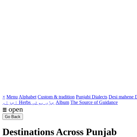
×
Menu
Alphabet
Custom & tradition
Punjabi Dialects
Desi mahene
D
The Source of Guidance
Album
Herbs جڑی بوٹی
اجزاء
☰ open
Go Back
Destinations Across Punjab