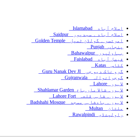
اسلام آباد
Islamabad
اسلام آباد ۔ سیدپور
Saidpur
امرتسر ۔ گولڈن ٹمپل
Golden Temple
پنجاب
Punjab
بہاولپور
Bahawalpur
فیصل آباد
Faislabad
کٹاس
Katas
گرو ناک دیو جی
Guru Nanak Dev JI
گوجرانوالہ
Gujranwala
لاہور
Lahore
لاہور۔ شالا مار باغ
Shahlamar Garden
لاہور ۔ شاہی قلعہ
Lahore Fort
لاہور ۔ بادشاہی مسجد
Badshahi Mosque
ملتان
Multan
راولپنڈی
Rawalpindi