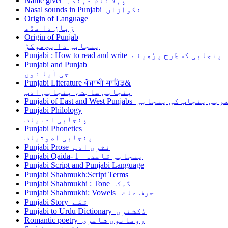
Name giver پہلا نام دہندہ
Nasal sounds in Punjabi نکوازاں
Origin of Language
زبان دا مڈھ
Origin of Punjab
پنجابی دا پچھوکڑ
Punjabi : How to read and write پنجابی کسطرح پڑھیئے
Punjabi and Punjab
جی آیا نوں
Punjabi Literature ਪੰਜਾਬੀ ਸਾਹਿਤ&
پنجابی ساہت، پنجابی ادب
Punjabi o مشرقی اور مغربی پنجاب کی پنجابی
Punjabi Philology
پنجابی ادبیات
Punjabi Phonetics
پنجابی اصوتیات
Punjabi Prose نثری ادب
Punjabi Qaida- 1 پنجابی قاعدہ
Punjabi Script and Punjabi Language
Punjabi Shahmukh:Script Terms
Punjabi Shahmukhi : Tone گمک
Punjabi Shahmukhi: Vowels حرف علت
Punjabi Story قصّے
Punjabi to Urdu Dictionary ڈکشنری
Romantic poetry رومانوی شاعری