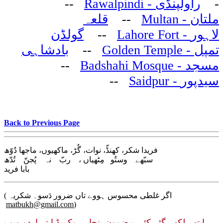
--
- Rawalpindi
راولپنڈی
-
قلعہ
--
- Multan
ملتان
گولڈن
--
- Lahore Fort
لاہور
بادشاہی
--
- Golden Temple
تمپل
--
- Badshahi Mosque
مسجد
--
- Saidpur
سیدپور
Back to Previous Page
فریدا شکر، کھنڈّ، نوات، گُڑ، ماکھیوں، ماجھا دُوّھ
سبّھے وستُو مِٹھیاں ، ربّ نہ پُجنّ تُدّھ
بابا فرید
( اگر غلطی محسوس ہووے تاں ضرور دَسو۔ شکریہ
matbukh@gmail.com
)
ایتھے لکھے گئے کئی مضمون پنجابی وکیپیڈیا تے اردو ویب