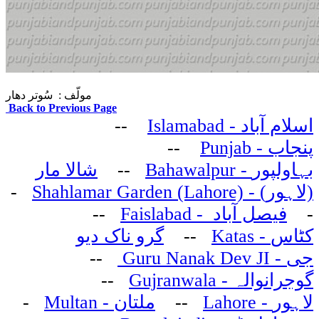
مولّف : سُوتر دھار
Back to Previous Page
--
- Islamabad
اسلام آباد
--
- Punjab
پنجاب
شالا مار
--
- Bahawalpur
بہاولپور
-
- Shahlamar Garden (Lahore)
(لاہور)
--
- Faislabad
فیصل آباد
-
گرو ناک دیو
--
- Katas
کٹاس
--
- Guru Nanak Dev JI
جی
--
- Gujranwala
گوجرانوالہ
-
- Multan
ملتان
--
- Lahore
لاہور