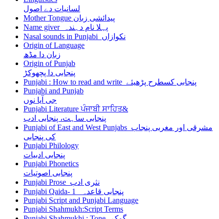
لسانیات دے اصول
Mother Tongue پیدائشی زبان
Name giver پہلا نام دہندہ
Nasal sounds in Punjabi نکوازاں
Origin of Language
زبان دا مڈھ
Origin of Punjab
پنجابی دا پچھوکڑ
Punjabi : How to read and write پنجابی کسطرح پڑھیئے
Punjabi and Punjab
جی آیا نوں
Punjabi Literature ਪੰਜਾਬੀ ਸਾਹਿਤ&
پنجابی ساہت، پنجابی ادب
Punjabi of East and West Punjabs مشرقی اور مغربی پنجاب
کی پنجابی
Punjabi Philology
پنجابی ادبیات
Punjabi Phonetics
پنجابی اصوتیات
Punjabi Prose نثری ادب
Punjabi Qaida- 1 پنجابی قاعدہ
Punjabi Script and Punjabi Language
Punjabi Shahmukh:Script Terms
Punjabi Shahmukhi : Tone گمک