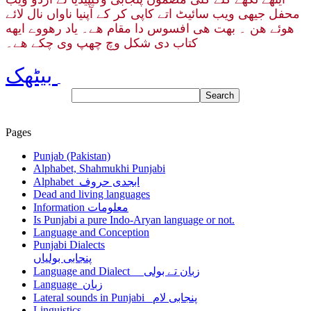
محفل جیهی ویب سائیٹ اتے کاپی کر کے آپنیا ناواں نال لائے
هوئے هن ۔ بهت هی افسوس دا مقام هے۔ یاد رهووے ایهه
کتاب دی شکل وچ چھپ وی چکے هے۔
بیٹھک
Pages
Punjab (Pakistan)
Alphabet, Shahmukhi Punjabi
Alphabet ابجدی حروف
Dead and living languages
Information معلومات
Is Punjabi a pure Indo-Aryan language or not.
Language and Conception
Punjabi Dialects
پنجابی بولیاں
Language and Dialect زبان تے بولی
Language زبان
Lateral sounds in Punjabi پنجابی لام
Linguistics