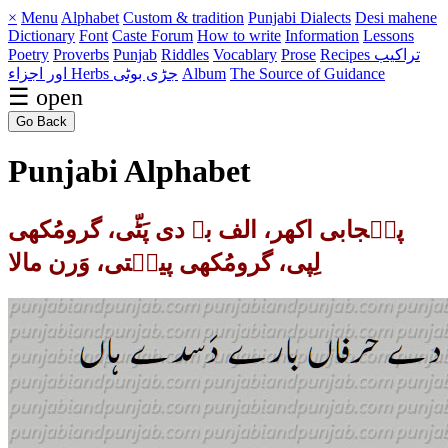
×
Menu
Alphabet
Custom & tradition
Punjabi Dialects
Desi mahene
Dictionary
Font
Caste
Forum
How to write
Information
Lessons
Poetry
Proverbs
Punjab
Riddles
Vocablary
Prose
Recipes تراکیب
اور اجزاء
Herbs جڑی بوٹی
Album
The Source of Guidance
☰ open
Go Back
Punjabi Alphabet
پنٛجابی اکھر، الف بے دی پَٹّی، گرومُکھی
لِپی، گرومُکھی پین٘تی، وَرن مالا