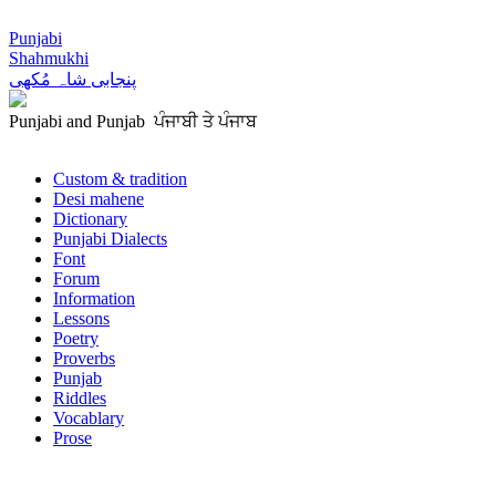
Punjabi
Shahmukhi
پنجابی شاہ مُکھی
Punjabi and Punjab ਪੰਜਾਬੀ ਤੇ ਪੰਜਾਬ
Custom & tradition
Desi mahene
Dictionary
Punjabi Dialects
Font
Forum
Information
Lessons
Poetry
Proverbs
Punjab
Riddles
Vocablary
Prose