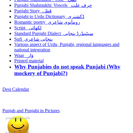
Punjabi Shahmukhi: Vowels حرف علت
Punjabi Story قصّے
Punjabi to Urdu Dictionary ڈکشنری
Romantic poetry رومانوی شاعری
Script لکھائی
Standard Punjabi Dialect سیٹینڈرڈ پنجابی
Sufi پنجابی شاعری
Various aspect of Urdu, Punjabi, regional languages and
national integration
Waar وَار
Printed material
Why Punjabies do not speak Punjabi (Why
mockery of Punjabi?)
Desi Calendar
Punjab and Punjabi in Pictures