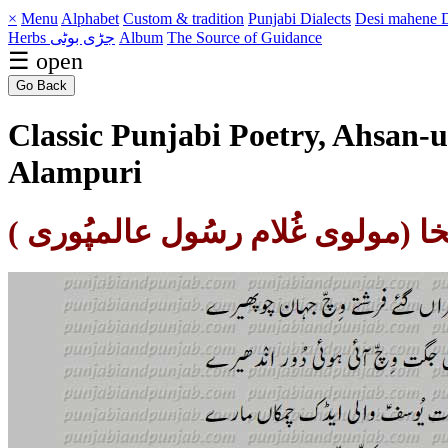
×
Menu
Alphabet
Custom & tradition
Punjabi Dialects
Desi mahene
D
Herbs جڑی بوٹی
Album
The Source of Guidance
☰ open
Go Back
Classic Punjabi Poetry, Ahsan-
Alampuri
 (مولوی غُلام رسُول عالمپُوری