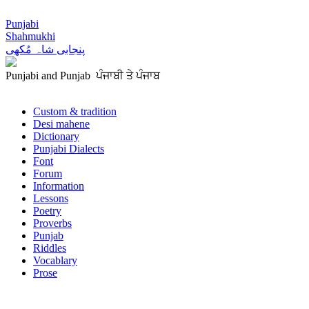
Punjabi
Shahmukhi
پنجابی شاہ مُکھی
Punjabi and Punjab ਪੰਜਾਬੀ ਤੇ ਪੰਜਾਬ
Custom & tradition
Desi mahene
Dictionary
Punjabi Dialects
Font
Forum
Information
Lessons
Poetry
Proverbs
Punjab
Riddles
Vocablary
Prose