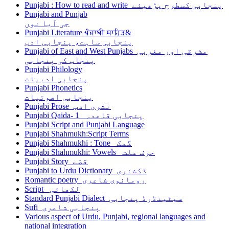
Punjabi : How to read and write پنجابی کسطرح پڑھیئے
Punjabi and Punjab
جی آیا نوں
Punjabi Literature ਪੰਜਾਬੀ ਸਾਹਿਤ&
پنجابی ساہت، پنجابی ادب
Punjabi of East and West Punjabs مشرقی اور مغربی
پنجاب کی پنجابی
Punjabi Philology
پنجابی ادبیات
Punjabi Phonetics
پنجابی اصوتیات
Punjabi Prose نثری ادب
Punjabi Qaida- 1 پنجابی قاعدہ
Punjabi Script and Punjabi Language
Punjabi Shahmukh:Script Terms
Punjabi Shahmukhi : Tone گمک
Punjabi Shahmukhi: Vowels حرف علت
Punjabi Story قصّے
Punjabi to Urdu Dictionary ڈکشنری
Romantic poetry رومانوی شاعری
Script لکھائی
Standard Punjabi Dialect سیٹینڈرڈ پنجابی
Sufi پنجابی شاعری
Various aspect of Urdu, Punjabi, regional languages and
national integration