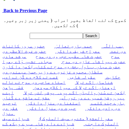
Back to Previous Page
کھوج کے لئے الفاظ بغیر اعراب ( یعنی زیر زبر وغیرہ
) کے لکھیں۔
بسم اللّٰہ
حمد باری تعالیٰ
حضور سرور کائنات
دی نعت
معراج شریف دا ذکر
حضرت غوث الاعظم دی
مدح
حضرت شاہ مقیم حجروی دی مدح
مرشد ھادی
حضرت پیرا شاہ غازی دی مدح
سجادہ نشیں وَڈے بھرا
حضرت میاں بہاول بخش دِی مدح تے کتاب لِکھن دا کارن
سلطان محمود غزنوی دے وزیر حسن میمندی دی
حکایت
مقولہ شاعِر
قصے تے کلام دے گُن تے ادب
شناساں اگے ترلا
استاد صاحب دی مدح تے نالے
اوھناں اگے ترلا کہ میرا کلام سودھن
قصّہ پڑھن
لِکھن تے سُنن والیاں اگے پردہ پوشی لئی ترلا
اپنے
پیر روشن ضمیر دے در توں آس
عشق تے عاشق دے گُناں
بارے چند کلمے
استغنا دی منزل دا ذکر
توحید
دی وادی داذکر
حیرت دی منزل دا ذکر
فقر دی
منزل
سفر العشق ( مثنوی سیف الملوک )
شہزادے سیف
الملوک دا جنم
شہزادے دا دوشاہ مہرے ویکھ کے
صُورت تے عاشق ہو جانا
سیف الملوک دا پیو نوں