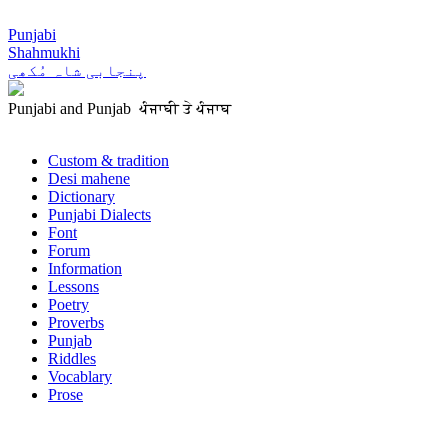
Punjabi
Shahmukhi
پنجابی شاہ مُکھی
Punjabi and Punjab ਪੰਜਾਬੀ ਤੇ ਪੰਜਾਬ
Custom & tradition
Desi mahene
Dictionary
Punjabi Dialects
Font
Forum
Information
Lessons
Poetry
Proverbs
Punjab
Riddles
Vocablary
Prose