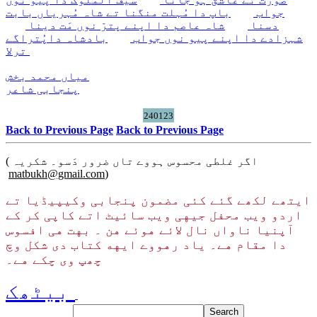
جواب
باپ دا مُہلت منگنا تے شاہ مُہریاں بابت
دسنا
شاہ عاصم دا اپنے پترّ نوں مَت دینا
شہزادے دا اپنے پیو نوں جواب
بادشاہ داپُتراگے
ترلا
میاں محمد بخش
پنجابی شاعر
240123
Back to Previous Page
Back to Previous Page
( اگر غلطی محسوس ہووے تاں ضرور دَسو۔ شکریہ
matbukh@gmail.com
)
ایتھے لکھے گئے کئی مضمون پنجابی وکیپیڈیا تے
اردو ویب محفل جیهی ویب سائیٹ اتے کاپی کر کے
آپنیا ناواں نال لائے هوئے هن ۔ بهت هی افسوس
دا مقام هے۔ یاد رهووے ایهه کتاب دی شکل وچ
چھپ وی چکے هے۔
بیٹھک