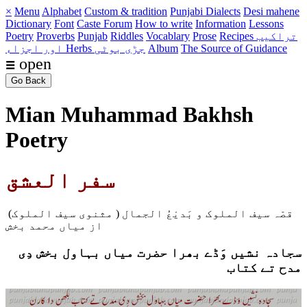
×
Menu
Alphabet
Custom & tradition
Punjabi Dialects
Desi mahene
Dictionary
Font
Caste
Forum
How to write
Information
Lessons
Recipes تراکیب
Prose
Vocablary
Riddles
Punjab
Proverbs
Poetry
The Source of Guidance
Album
Herbs جڑی بوٹی
اور اجزاء
☰ open
Go Back
Mian Muhammad Bakhsh
Poetry
سفر العشق
قصّہ سیف الملوک و بَدیْعُ الجمال ( مثنوی سیف الملوک)
از میاں محمد بخش
سجادہ نشیں وَڈے بھرا حضرت میاں بہاول بخش دِی
مدح تے کتاب