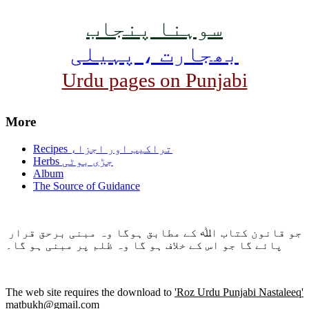
سوہنا پنجاب
بھجارت ، پہیلی
Urdu pages on Punjabi
More
Recipes تراکیب اور اجزاء
Herbs جڑی بوٹی
Album
The Source of Guidance
جو قانون کتاب اﷲ کے مطابق ہوگا وہ مبنی برحق قرار
پائے گا جو اس کے خلاف ہو گا وہ ظلم پر مبنی ہو گا۔
The web site requires the download to
'Roz Urdu Punjabi Nastaleeq'
matbukh@gmail.com