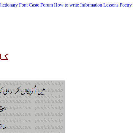
ictionary
Font
Caste
Forum
How to write
Information
Lessons
Poetry
کافی