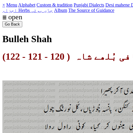
×
Menu
Alphabet
Custom & tradition
Punjabi Dialects
Desi mahene
D
The Source of Guidance
Album
Herbs جڑی بوٹی
اجزاء
☰ open
Go Back
Bulleh Shah
 بُلھے شاہ ( 120 - 121 - 122)