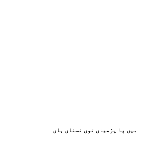
میں پا پڑھیاں توں نسناں ہاں