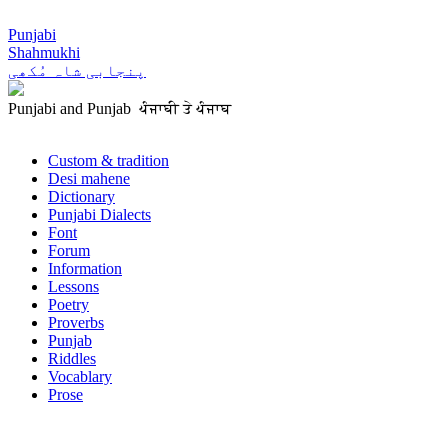
Punjabi
Shahmukhi
پنجابی شاہ مُکھی
Punjabi and Punjab ਪੰਜਾਬੀ ਤੇ ਪੰਜਾਬ
Custom & tradition
Desi mahene
Dictionary
Punjabi Dialects
Font
Forum
Information
Lessons
Poetry
Proverbs
Punjab
Riddles
Vocablary
Prose