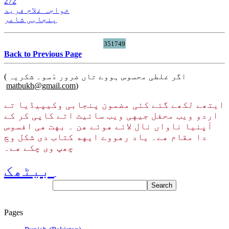
272
خواجہ غلام فرید
پنجابی شاعر
351749
Back to Previous Page
( اگر غلطی محسوس ہووے تاں ضرور دَسو۔ شکریہ
matbukh@gmail.com
)
ایتھے لکھے گئے کئی مضمون پنجابی وکیپیڈیا تے
اردو ویب محفل جیهی ویب سائیٹ اتے کاپی کر کے
آپنیا ناواں نال لائے هوئے هن ۔ بهت هی افسوس
دا مقام هے۔ یاد رهووے ایهه کتاب دی شکل وچ
چھپ وی چکے هے۔
بیٹھک
Pages