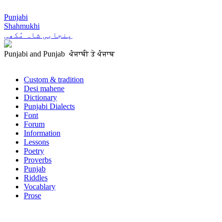
Punjabi
Shahmukhi
پنجابی شاہ مُکھی
Punjabi and Punjab ਪੰਜਾਬੀ ਤੇ ਪੰਜਾਬ
Custom & tradition
Desi mahene
Dictionary
Punjabi Dialects
Font
Forum
Information
Lessons
Poetry
Proverbs
Punjab
Riddles
Vocablary
Prose