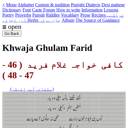
×
Menu
Alphabet
Custom & tradition
Punjabi Dialects
Desi mahene
Dictionary
Font
Caste
Forum
How to write
Information
Lessons
Recipes تراکیب
Prose
Vocablary
Riddles
Punjab
Proverbs
Poetry
The Source of Guidance
Album
Herbs جڑی بوٹی
اور اجزاء
☰ open
Go Back
Khwaja Ghulam Farid
کافی خواجہ غلام فرید (
46 -
)
47 - 48
(ملتانی / سرائیکی)