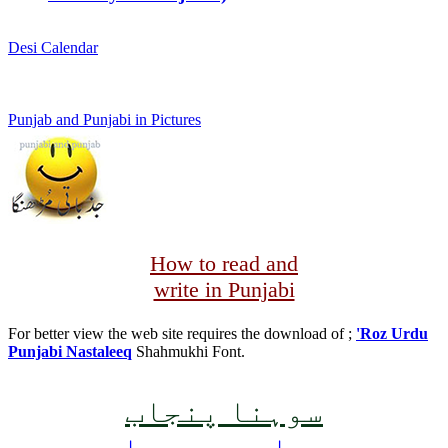
Desi Calendar
Punjab and Punjabi in Pictures
How to read and
write in Punjabi
For better view the web site requires the download of ;
'Roz Urdu
Punjabi Nastaleeq
Shahmukhi Font.
سوہنا پنجاب
بھجارت ، پہیلی