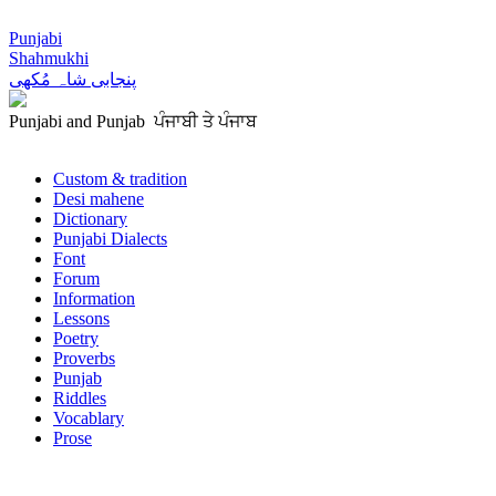
Punjabi
Shahmukhi
پنجابی شاہ مُکھی
Punjabi and Punjab ਪੰਜਾਬੀ ਤੇ ਪੰਜਾਬ
Custom & tradition
Desi mahene
Dictionary
Punjabi Dialects
Font
Forum
Information
Lessons
Poetry
Proverbs
Punjab
Riddles
Vocablary
Prose