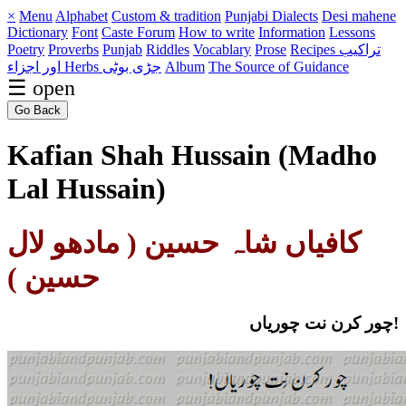
×
Menu
Alphabet
Custom & tradition
Punjabi Dialects
Desi mahene
Dictionary
Font
Caste
Forum
How to write
Information
Lessons
Poetry
Proverbs
Punjab
Riddles
Vocablary
Prose
Recipes تراکیب
اور اجزاء
Herbs جڑی بوٹی
Album
The Source of Guidance
☰ open
Go Back
Kafian Shah Hussain (Madho
Lal Hussain)
کافیاں شاہ حسین ( مادھو لال
حسین )
چور کرن نت چوریاں!