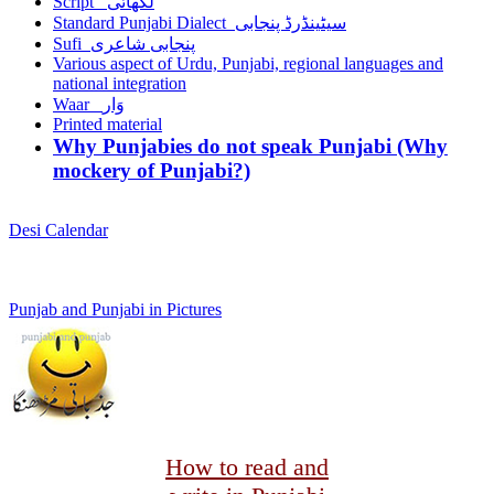
Script لکھائی
Standard Punjabi Dialect سیٹینڈرڈ پنجابی
Sufi پنجابی شاعری
Various aspect of Urdu, Punjabi, regional languages and
national integration
Waar وَار
Printed material
Why Punjabies do not speak Punjabi (Why
mockery of Punjabi?)
Desi Calendar
Punjab and Punjabi in Pictures
How to read and