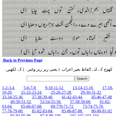
Back to Previous Page
کھوج کے لئے الفاظ بغیر اعراب ( یعنی زیر زبر وغیرہ ) کے لکھیں۔
1-2-3-4
5-6-7-8
9-10-11-12
13-14-15-16
17-18-
19-20
21-22-23-24
25-26-27-28
29-30-31-32
33-34-35-36
37-38-39-40
41-42-43-44
45-46-47-48
49-50-51-52
53-54-55-56
57-58-59-60
61-62-
63-64
65-66-67-68
69-770-71-72
73-74-75-76
77-78-79-80
81-82-83-84
85-86-87-88
80-90-91-92
93-94-95-96
97-8-99-100
101-102-103-104