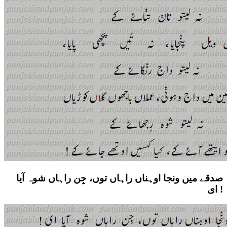
صدقے میں ونجا اوہناں راہاں توں، جِن راہاں شوہ آیا
ای !