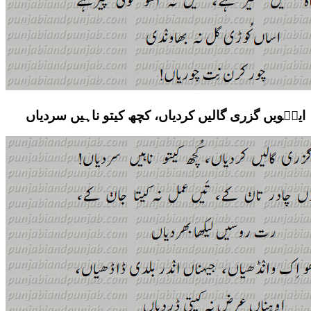
این٘ویں گزری گالیں کردیاں، کچھ کیتو ناہیں سردیاں