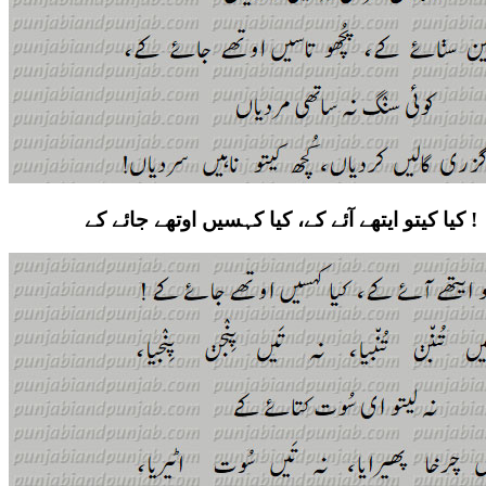
کیا کیتو ایتھے آئے کے، کیا کہسیں اوتھے جائے کے !