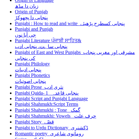
Origin of Language
زبان دا مڈھ
Origin of Punjab
پنجابی دا پچھوکڑ
Punjabi : How to read and write پنجابی کسطرح پڑھیئے
Punjabi and Punjab
جی آیا نوں
Punjabi Literature ਪੰਜਾਬੀ ਸਾਹਿਤ&
پنجابی ساہت، پنجابی ادب
Punjabi of East and West Punjabs مشرقی اور مغربی پنجاب
کی پنجابی
Punjabi Philology
پنجابی ادبیات
Punjabi Phonetics
پنجابی اصوتیات
Punjabi Prose نثری ادب
Punjabi Qaida- 1 پنجابی قاعدہ
Punjabi Script and Punjabi Language
Punjabi Shahmukh:Script Terms
Punjabi Shahmukhi : Tone گمک
Punjabi Shahmukhi: Vowels حرف علت
Punjabi Story قصّے
Punjabi to Urdu Dictionary ڈکشنری
Romantic poetry رومانوی شاعری