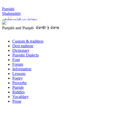
Punjabi
Shahmukhi
پنجابی شاہ مُکھی
Punjabi and Punjab ਪੰਜਾਬੀ ਤੇ ਪੰਜਾਬ
Custom & tradition
Desi mahene
Dictionary
Punjabi Dialects
Font
Forum
Information
Lessons
Poetry
Proverbs
Punjab
Riddles
Vocablary
Prose