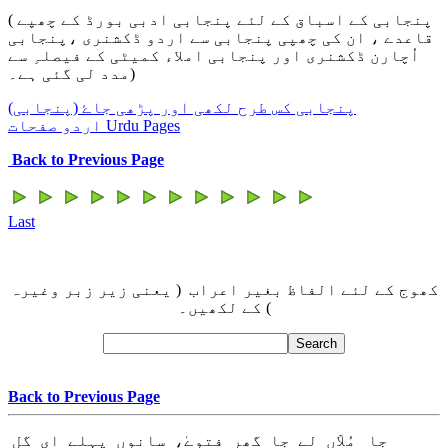
( پنجابی کے اسباق کے لئے پنجابی ادبی بورڈ کے چھپے
قاعدے ، ان کی چھپی پنجابی سے اردو ڈکشنری ،پنجابی
اُچارن ڈکشنری اور پنجابی املاء کمیٹی کے فیصلہِ سے
مدد لی گئی ہے۔)
پنجابی کس طرح لکھی اور پڑھی جاۓ (پنجابی)
Urdu Pages
اردو صفحات
Back to Previous Page
Last
کھوج کے لئے الفاظ بغیر اعراب ( یعنی زیر زبر وغیرہ
) کے لکھیں۔
Back to Previous Page
جا مُلاّں لے جا گھر فتوےٰ، سانوں پہلے ای گل