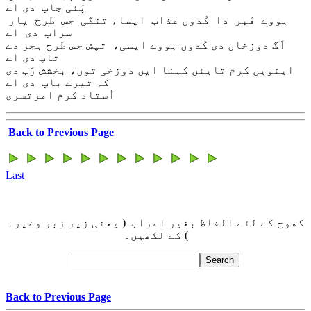
پَئی جاپ دی اے
ہووے قَبر دا کَدوں عذاب ایسا، تنگی جس طرح یار
سراپ دی اے
اَگ دوزخاں دی کَدوں ہووے ایسی، تپش جس طرح ہجر دے
تاپ دی اے
اینویں کرم تایئں کہنا ایں دوزخی توں، بخشش رَب دی
کہ تیرے باپ دی اے
اُستاد کرم امرتسری
Back to Previous Page
Last
کھوج کے لئے الفاظ بغیر اعراب ( یعنی زیر زبر وغیرہ
) کے لکھیں۔
Back to Previous Page