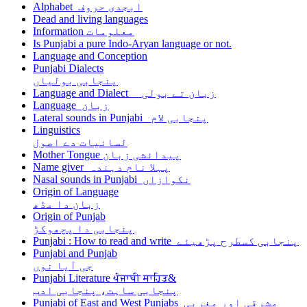
Alphabet ابجدی حروف
Dead and living languages
Information معلومات
Is Punjabi a pure Indo-Aryan language or not.
Language and Conception
Punjabi Dialects
پنجابی بولیاں
Language and Dialect زبان تے بولی
Language زبان
Lateral sounds in Punjabi پنجابی لام
Linguistics
لسانیات دے اصول
Mother Tongue پیدائشی زبان
Name giver پہلا نام دہندہ
Nasal sounds in Punjabi نکوازاں
Origin of Language
زبان دا مڈھ
Origin of Punjab
پنجابی دا پچھوکڑ
Punjabi : How to read and write پنجابی کسطرح پڑھیئے
Punjabi and Punjab
جی آیا نوں
Punjabi Literature ਪੰਜਾਬੀ ਸਾਹਿਤ&
پنجابی ساہت، پنجابی ادب
Punjabi of East and West Punjabs مشرقی اور مغربی