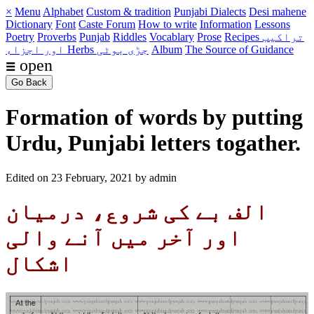
×
Menu
Alphabet
Custom & tradition
Punjabi Dialects
Desi mahene
Dictionary
Font
Caste
Forum
How to write
Information
Lessons
Recipes تراکیب
Prose
Vocablary
Riddles
Punjab
Proverbs
Poetry
The Source of Guidance
Album
Herbs جڑی بوٹی
اور اجزاء
☰ open
Go Back
Formation of words by putting
Urdu, Punjabi letters togather.
Edited on 23 February, 2021 by admin
الف بے کی شروع، درمیان
اور آخر میں آنے والی
اشکال