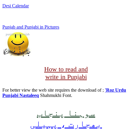
Desi Calendar
Punjab and Punjabi in Pictures
How to read and
write in Punjabi
For better view the web site requires the download of ;
'Roz Urdu
Punjabi Nastaleeq
Shahmukhi Font.
سوہنا پنجاب
بھجارت ، پہیلی