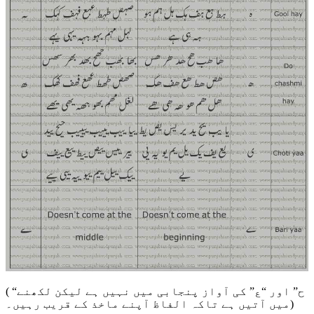
( “ح” اور “ع” کی آواز پنجابی میں نہیں ہے لیکن لکھنے
میں آتیں ہے تاکہ الفاظ آپنے ماخذ کے قریب رہیں۔)