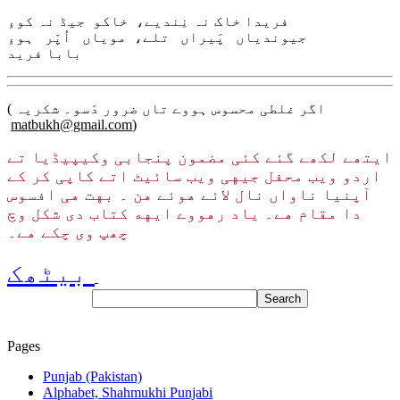
فریدا خاک نہ نِندیے، خاکو جیڈ نہ کوءِ
جیوندیاں پَیراں تلے، مویاں اُپّر ہوءِ
بابا فرید
( اگر غلطی محسوس ہووے تاں ضرور دَسو۔ شکریہ
matbukh@gmail.com
)
ایتھے لکھے گئے کئی مضمون پنجابی وکیپیڈیا تے
اردو ویب محفل جیهی ویب سائیٹ اتے کاپی کر کے
آپنیا ناواں نال لائے هوئے هن ۔ بهت هی افسوس
دا مقام هے۔ یاد رهووے ایهه کتاب دی شکل وچ
چھپ وی چکے هے۔
بیٹھک
Pages
Punjab (Pakistan)
Alphabet, Shahmukhi Punjabi